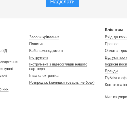
Надіслати
Клієнтам
Засоби кріплення
Вхід до кабі
Пластик
Про нас
о 3Д
Кабельменеджмент
Оплата і до
Інструмент
Відгуки про 
холодження
Інструмент з відеооглядів нашого
Корисні пос
ектуючі
партнера
Бренди
уючі
Інша електроніка
Публічна оф
Розпродаж (залишки товарів, не брак)
Контактна і
 до них
Ми в соцмер