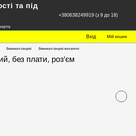
сті та під
+380638249919 (з 9 до 18)
ферта
Вхід
Мій кошик
Вимикачі кінцеві
Вимикачі кінцеві механічні
й, без плати, роз'єм