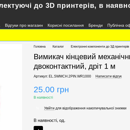
лектуючі до 3D принтерів, в наявно
а
Відгуки про магазин
Корисні посилання
Бренди
Публічна о
Головна
Каталог
Електронні компоненти до 3Д принтерів
Вимикач кінцевий механічни
двоконтактний, дріт 1 м
Артикул: EL.SWMCH.2PIN.WR1000
Написати відгук
25.00 грн
В наявності
Увійти
для відображення накопичувальної знижки
%
В наявності, од.