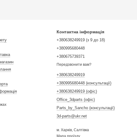
Контактна інформація
нету
+380638249919 (з 9 до 18)
+380995680448
ставка
+380675739371
магазин
Передзвонити вам?
илання
+380638249919
+380995680448 (консультації)
ерта
нформація
+380638249919 (офіс)
Office_3dparts (офіс)
ежах
Parts_by_Sancho (консультації)
3d-parts@ukr.net
м. Харків, Салтівка
Мапа проїзду