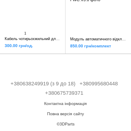
1
Кабель чотирьохжильний для CAN шини, 1,5 м, Mellow
Модуль автоматичного відключення живлення Makerbase MKS PWC v3,0
300.00 грн/од.
850.00 грн/комплект
+380638249919 (з 9 до 18)
+380995680448
+380675739371
Контактна інформація
Повна версія сайту
©3DParts