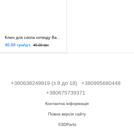
Ключ для сопла хотенду Bambu Lab TZ A1/A1 mini
40.00 грн/шт.
45.00 грн
+380638249919 (з 9 до 18)
+380995680448
+380675739371
Контактна інформація
Повна версія сайту
©3DParts