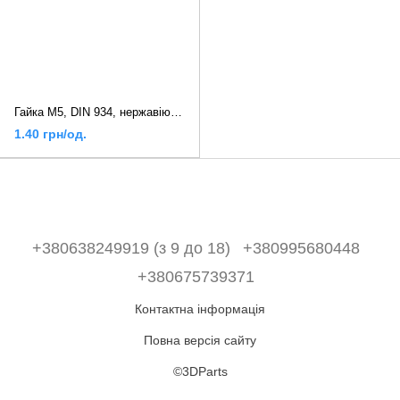
Гайка М5, DIN 934, нержавіюча сталь
1.40 грн/од.
+380638249919 (з 9 до 18)
+380995680448
+380675739371
Контактна інформація
Повна версія сайту
©3DParts