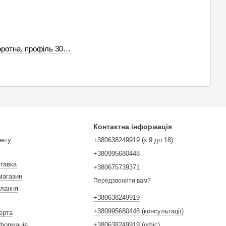
Т-гайка поворотна, профіль 30хх, сталь, М3
Контактна інформація
нету
+380638249919 (з 9 до 18)
+380995680448
ставка
+380675739371
магазин
Передзвонити вам?
илання
+380638249919
+380995680448 (консультації)
ерта
нформація
+380638249919 (офіс)