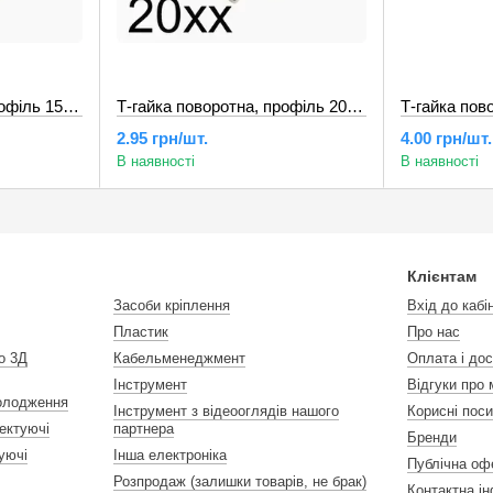
Т-гайка поворотна, профіль 15хх, сталь, М4
Т-гайка поворотна, профіль 20хх, сталь, М3
2.95 грн/шт.
4.00 грн/шт.
В наявності
В наявності
Клієнтам
Засоби кріплення
Вхід до кабі
Пластик
Про нас
о 3Д
Кабельменеджмент
Оплата і до
Інструмент
Відгуки про 
холодження
Інструмент з відеооглядів нашого
Корисні пос
ектуючі
партнера
Бренди
уючі
Інша електроніка
Публічна оф
Розпродаж (залишки товарів, не брак)
Контактна і