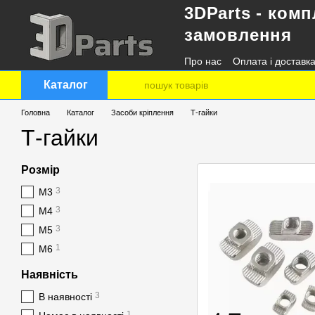
3DParts - комп
Перейти до основного контенту
замовлення
Про нас
Оплата і доставк
Контактна інформація
Каталог
Головна
Каталог
Засоби кріплення
Т-гайки
Т-гайки
Розмір
3
М3
3
М4
3
М5
1
М6
Наявність
3
В наявності
1