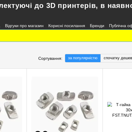
лектуючі до 3D принтерів, в наявно
а
Відгуки про магазин
Корисні посилання
Бренди
Публічна о
за популярністю
спочатку деше
Сортування: