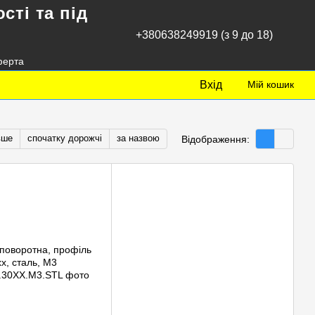
сті та під
+380638249919 (з 9 до 18)
ферта
Вхід
Мій кошик
вше
спочатку дорожчі
за назвою
Відображення: