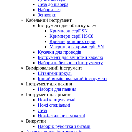
Леза до шабера
Набори лез
Зенковки
Кабельний інструмент
Інструмент для обтиску клем
Кримпери серії SN
Кримпери серії HSC8
Кримпери інших серій
Матриці для кримперів SN
Кусачки для проводів
Інструмент для зачистки кабелю
Набори кабельного інструменту
Вимірювальний інструмент
Штангенциркулі
Інший вимірювальний інструмент
Інструмент для паяння
Набори для паяння
Інструмент для різання
Ножі канцелярські
Ножі спеціальні
Леза
Ножі-скальпелі макетні
Викрутки
Набори: рукоятка з бітами
Аксесуари для інструментів