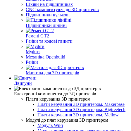
Шківи на підшипниках
CNC комплектуючі до 3D принтерів
Підшипники кулькові
Підшипники лінійні
Ремені GT2
Гайки та ходові гвинти
Муфти
Механіка Openbuild
Рейки
Мастила для 3D принтерів
Двигуни
Електронні компоненти до 3Д принтерів
Плати керування 3D принтером
Плати керування 3D принтером, Makerbase
Плати керування 3D принтером, Bigtreetech
Плати керування 3D принтером, Mellow
Модулі до плат керування 3D принтером
Модуль WiFi
Модуль виявлення відключення живлення