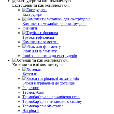
Екструдери та їхні комплектуючі
Екструдери
Комплекти механіки для екструдерів
Фітинги
Трубка тефлонова
Комплекти ремонтні
Різак для філаменту
Інші запчастини до екструдерів
Хотенди та їхні комплектуючі
Хотенди
Блоки нагрівальні до хотендів
Радіатори
Термокубіки
Термобар'єри з нержавіючої сталі
Термобар'єри з титанового сплаву
Термобар'єри біметалеві
Нагрівачі