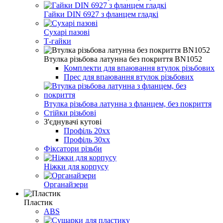
Гайки DIN 6927 з фланцем гладкі
Сухарі пазові
Т-гайки
Втулка різьбова латунна без покриття BN1052
Комплекти для впаювання втулок різьбових
Прес для впаювання втулок різьбових
Втулка різьбова латунна з фланцем, без покриття
Стійки різьбові
З'єднувачі кутові
Профіль 20хх
Профіль 30хх
Фіксатори різьби
Ніжки для корпусу
Органайзери
Пластик
ABS