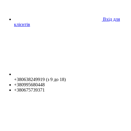
Вхід для
клієнтів
+380638249919 (з 9 до 18)
+380995680448
+380675739371