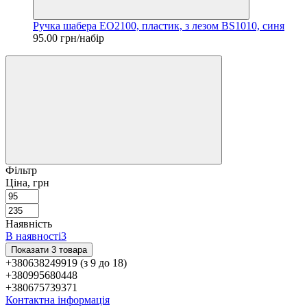
Ручка шабера EO2100, пластик, з лезом BS1010, синя
95.00 грн/набір
Фільтр
Ціна, грн
Наявність
В наявності
3
Показати 3 товара
+380638249919 (з 9 до 18)
+380995680448
+380675739371
Контактна інформація