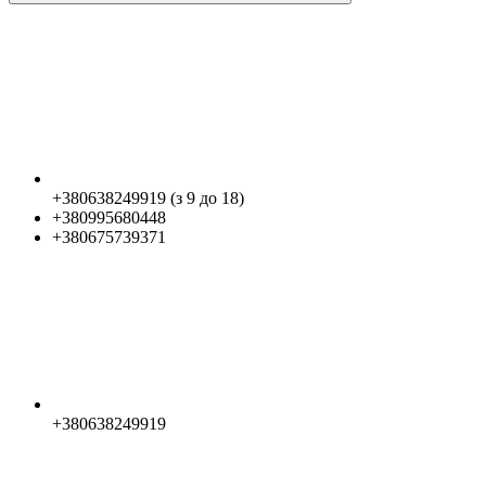
+380638249919 (з 9 до 18)
+380995680448
+380675739371
+380638249919