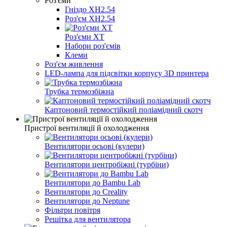
Роз'єми
Гніздо XH2.54
Роз'єм XH2.54
Роз'єми ХТ
Набори роз'ємів
Клеми
Роз'єм живлення
LED-лампа для підсвітки корпусу 3D принтера
Трубка термозбіжна
Каптоновий термостійкий поліамідний скотч
Пристрої вентиляції й охолодження
Вентилятори осьові (кулери)
Вентилятори центробіжні (турбіни)
Вентилятори до Bambu Lab
Вентилятори до Creality
Вентилятори до Neptune
Фільтри повітря
Решітка для вентилятора