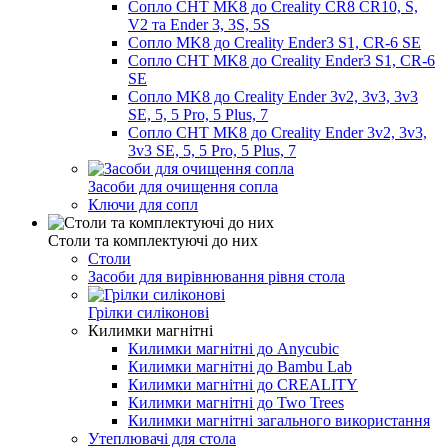
Сопло CHT MK8 до Creality CR8 CR10, S,
V2 та Ender 3, 3S, 5S
Сопло MK8 до Creality Ender3 S1, CR-6 SE
Сопло CHT MK8 до Creality Ender3 S1, CR-6
SE
Сопло MK8 до Creality Ender 3v2, 3v3, 3v3
SE, 5, 5 Pro, 5 Plus, 7
Сопло CHT MK8 до Creality Ender 3v2, 3v3,
3v3 SE, 5, 5 Pro, 5 Plus, 7
Засоби для очищення сопла
Ключи для сопл
Столи та комплектуючі до них
Столи
Засоби для вирівнювання рівня стола
Грілки силіконові
Килимки магнітні
Килимки магнітні до Anycubic
Килимки магнітні до Bambu Lab
Килимки магнітні до CREALITY
Килимки магнітні до Two Trees
Килимки магнітні загального використання
Утеплювачі для стола