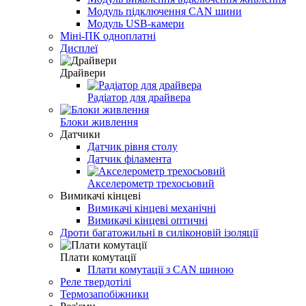
Модуль підключення CAN шини
Модуль USB-камери
Міні-ПК одноплатні
Дисплеї
Драйвери
Радіатор для драйвера
Блоки живлення
Датчики
Датчик рівня столу
Датчик філамента
Акселерометр трехосьовий
Вимикачі кінцеві
Вимикачі кінцеві механічні
Вимикачі кінцеві оптичні
Дроти багатожильні в силіконовій ізоляції
Плати комутації
Плати комутації з CAN шиною
Реле твердотілі
Термозапобіжники