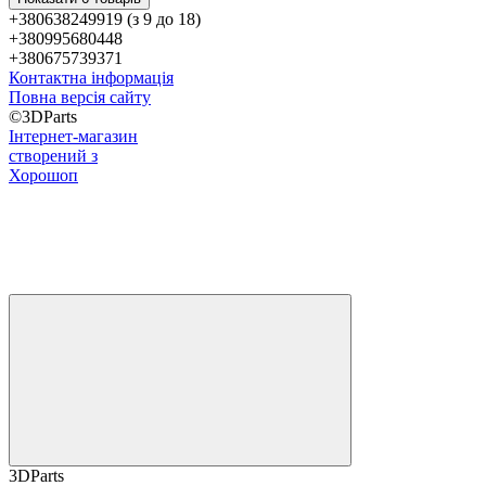
+380638249919 (з 9 до 18)
+380995680448
+380675739371
Контактна інформація
Повна версія сайту
©3DParts
Інтернет-магазин
створений з
Хорошоп
3DParts