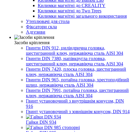
Килимки магнітні до Bambu Lab
Килимки магнітні до CREALITY
Килимки магнітні до Two Trees
Килимки магнітні загального використання
Утеплювачі для стола
Фіксатори скла
Адгезиви
Засоби кріплення
Гвинти DIN 912, циліндрична головка,
шестигранний ключ, нержавіюча сталь AISI 304
Гвинти DIN 7380, напівкругла головка,
шестигранний ключ, нержавіюча сталь AISI 304
Гвинти DIN 7420, плоска головка, шестигранний
ключ, нержавіюча сталь AISI 304
Гвинти DIN 965, потайна головка, хрестоподібний
шлиц, нержавіюча сталь AISI 304
Гвинти DIN 7991, потайна головка, шестигранний
ключ, нержавіюча сталь AISI 304
Гвинт установочний з внутрішнім конусом, DIN
916
Гвинт установочний з зовнішнім конусом, DIN 914
Гайки DIN 934