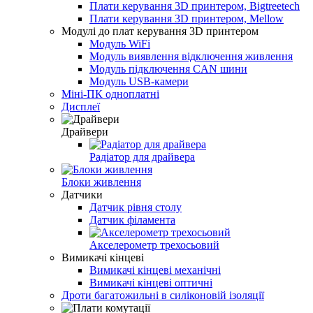
Плати керування 3D принтером, Bigtreetech
Плати керування 3D принтером, Mellow
Модулі до плат керування 3D принтером
Модуль WiFi
Модуль виявлення відключення живлення
Модуль підключення CAN шини
Модуль USB-камери
Міні-ПК одноплатні
Дисплеї
Драйвери
Радіатор для драйвера
Блоки живлення
Датчики
Датчик рівня столу
Датчик філамента
Акселерометр трехосьовий
Вимикачі кінцеві
Вимикачі кінцеві механічні
Вимикачі кінцеві оптичні
Дроти багатожильні в силіконовій ізоляції