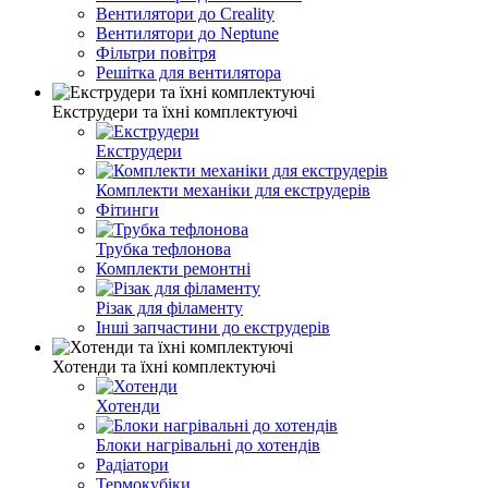
Вентилятори до Creality
Вентилятори до Neptune
Фільтри повітря
Решітка для вентилятора
Екструдери та їхні комплектуючі
Екструдери
Комплекти механіки для екструдерів
Фітинги
Трубка тефлонова
Комплекти ремонтні
Різак для філаменту
Інші запчастини до екструдерів
Хотенди та їхні комплектуючі
Хотенди
Блоки нагрівальні до хотендів
Радіатори
Термокубіки