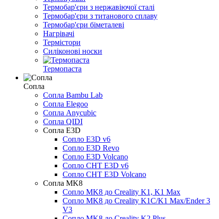
Термобар'єри з нержавіючої сталі
Термобар'єри з титанового сплаву
Термобар'єри біметалеві
Нагрівачі
Термістори
Силіконові носки
Термопаста
Сопла
Сопла Bambu Lab
Сопла Elegoo
Сопла Anycubic
Сопла QIDI
Сопла E3D
Сопло E3D v6
Сопло E3D Revo
Сопло E3D Volcano
Сопло CHT E3D v6
Сопло CHT E3D Volcano
Сопла MK8
Сопло MK8 до Creality K1, K1 Max
Сопло MK8 до Creality K1C/K1 Max/Ender 3
V3
Сопло MK8 до Creality K2 Plus