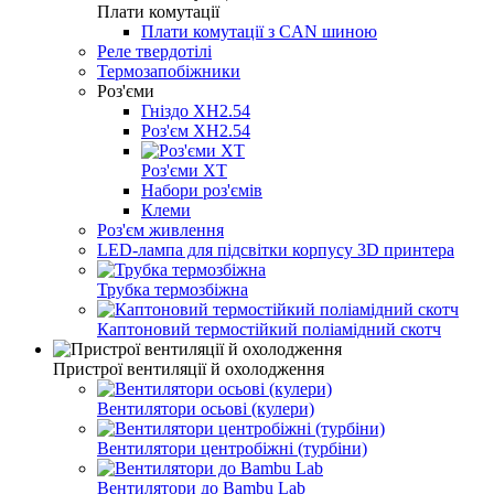
Плати комутації
Плати комутації з CAN шиною
Реле твердотілі
Термозапобіжники
Роз'єми
Гніздо XH2.54
Роз'єм XH2.54
Роз'єми ХТ
Набори роз'ємів
Клеми
Роз'єм живлення
LED-лампа для підсвітки корпусу 3D принтера
Трубка термозбіжна
Каптоновий термостійкий поліамідний скотч
Пристрої вентиляції й охолодження
Вентилятори осьові (кулери)
Вентилятори центробіжні (турбіни)
Вентилятори до Bambu Lab