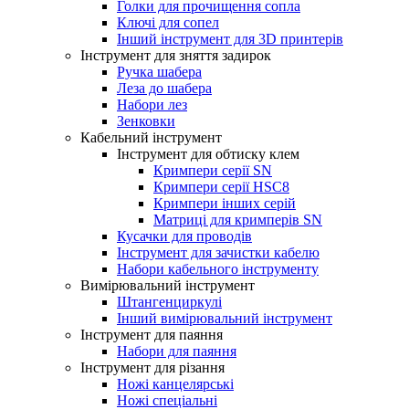
Голки для прочищення сопла
Ключі для сопел
Інший інструмент для 3D принтерів
Інструмент для зняття задирок
Ручка шабера
Леза до шабера
Набори лез
Зенковки
Кабельний інструмент
Інструмент для обтиску клем
Кримпери серії SN
Кримпери серії HSC8
Кримпери інших серій
Матриці для кримперів SN
Кусачки для проводів
Інструмент для зачистки кабелю
Набори кабельного інструменту
Вимірювальний інструмент
Штангенциркулі
Інший вимірювальний інструмент
Інструмент для паяння
Набори для паяння
Інструмент для різання
Ножі канцелярські
Ножі спеціальні