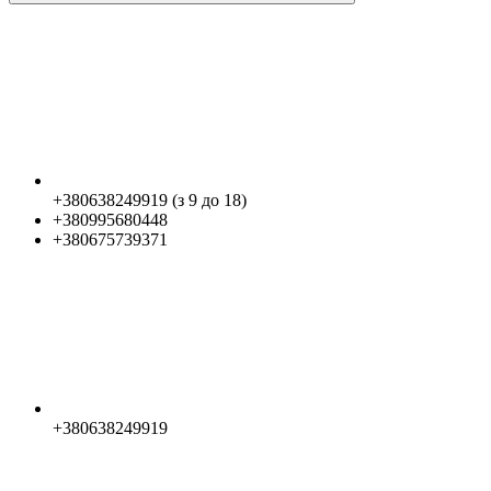
+380638249919 (з 9 до 18)
+380995680448
+380675739371
+380638249919