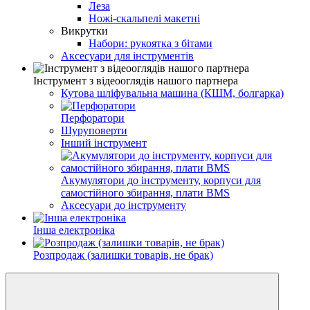
Леза
Ножі-скальпелі макетні
Викрутки
Набори: рукоятка з бітами
Аксесуари для інструментів
Інструмент з відеооглядів нашого партнера
Кутова шліфувальна машина (КШМ, болгарка)
Перфоратори
Шуруповерти
Інший інструмент
Акумулятори до інструменту, корпуси для
самостійного збирання, плати BMS
Аксесуари до інструменту
Інша електроніка
Розпродаж (залишки товарів, не брак)