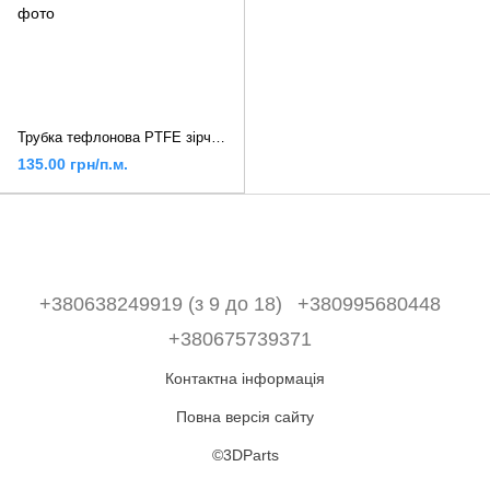
Трубка тефлонова PTFE зірчастої форми з низьким опором, 4 х 2,2 мм, напівпрозора
135.00 грн/п.м.
+380638249919 (з 9 до 18)
+380995680448
+380675739371
Контактна інформація
Повна версія сайту
©3DParts