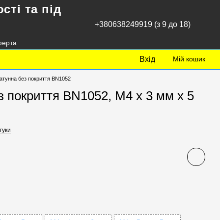
сті та під
+380638249919 (з 9 до 18)
ферта
Вхід
Мій кошик
латунна без покриття BN1052
з покриття BN1052, М4 x 3 мм x 5
дгуки