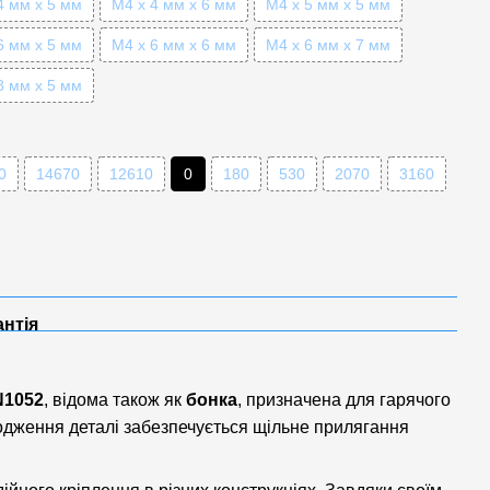
4 мм x 5 мм
М4 x 4 мм x 6 мм
М4 x 5 мм x 5 мм
6 мм x 5 мм
М4 x 6 мм x 6 мм
М4 x 6 мм x 7 мм
8 мм x 5 мм
0
14670
12610
0
180
530
2070
3160
антія
N1052
, відома також як
бонка
, призначена для гарячого
лодження деталі забезпечується щільне прилягання