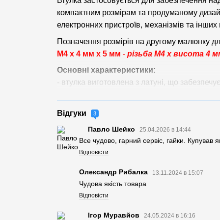
Втулка застосовується для забезпечення над
компактним розмірам та продуманому дизайн
електронних пристроїв, механізмів та інших 
Позначення розмірів на другому малюнку для
М4 x 4 мм x 5 мм
-
різьба М4 х висота 4 м
Основні характеристики:
- втулка виготовлена з латуні, що забезпечує 
добрі електропровідні властивості, що може
застосуваннях.
Відгуки
3
- зовнішня геометрія різьбової втулки забез
Павло Шейко
25.04.2026 в 14:44
спіралеподібні зубчики з накаткою забезпе
Все чудово, гарний сервіс, гайки. Купував
відкручування, що перешкоджає провертанню
Відповісти
закручування гвинта. Вставлення полегшує
- втулка має внутрішню різьбу, яка дозволяє
Олександр Рибалка
13.11.2024 в 15:07
робить її універсальною для використання в к
Чудова якість товара
- не має додаткового покриття, що означає, щ
Відповісти
змін. Відсутність покриття також дозволяє
Ігор Муравйов
24.05.2024 в 16:16
покриття під час експлуатації.