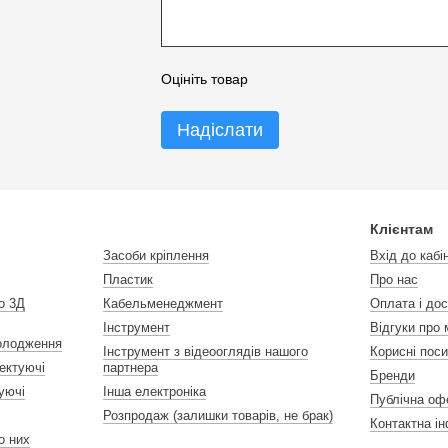
Оцініть товар
Надіслати
Клієнтам
Засоби кріплення
Вхід до кабі
Пластик
Про нас
о 3Д
Кабельменеджмент
Оплата і до
Інструмент
Відгуки про 
холодження
Інструмент з відеооглядів нашого
Корисні пос
ектуючі
партнера
Бренди
уючі
Інша електроніка
Публічна оф
Розпродаж (залишки товарів, не брак)
Контактна і
 до них