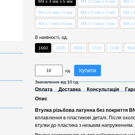
М4 x 3 мм x 5 мм
М4 x 3 мм x 6 мм
М4 x 
М4 x 5 мм x 6 мм
М4 x 5 мм x 7 мм
М4 x 
М4 x 7 мм x 6 мм
М4 x 7 мм x 7 мм
М4 x 
В наявності, од.
1660
2680
8880
3720
1530
963
Купити
од.
Замовлення від 10 од.
Оплата
Доставка
Консультація
Гар
Опис
Втулка різьбова латунна без покриття B
вплавлення в пластикові деталі. Після охо
втулки до пластика з низьким напруженням.