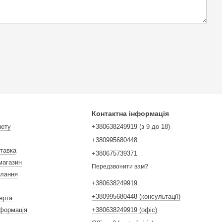
Контактна інформація
нету
+380638249919 (з 9 до 18)
+380995680448
ставка
+380675739371
магазин
Передзвонити вам?
илання
+380638249919
+380995680448 (консультації)
ерта
нформація
+380638249919 (офіс)