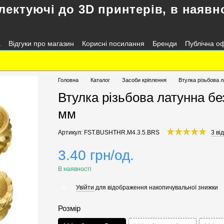
лектуючі до 3D принтерів, в наявно
а
Відгуки про магазин
Корисні посилання
Бренди
Публічна о
Головна
Каталог
Засоби кріплення
Втулка різьбова 
Втулка різьбова латунна бе
мм
Артикул: FST.BUSHTHR.M4.3.5.BRS
3 ві
3.40 грн/од.
В наявності
Увійти
для відображення накопичувальної знижки
%
Розмір