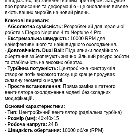
швидкостях, що заявлені вашим принтером. Забудьте
про провисання та деформацію - це оновлення виведе
якість ваших виробів на новий рівень.
Ключові переваги:
- Абсолютна сумісність:
Розроблений для ідеальної
роботи з Elegoo Neptune 4 та Neptune 4 Pro.
- Екстремальна швидкість:
10000 RPM для
найефективнішого та найшвидшого охолодження.
- Довговічність Dual Ball:
Підшипники подвійного
обертання забезпечують значно більший ресурс роботи
та стабільність на високих обертах.
- Турбінна потужність:
Центробіжна конструкція
створює потік високого тиску, що краще продуває
складну геометрію моделі.
- Просте встановлення:
Пряма заміна штатного
вентилятора охолодження моделі без складних
модифікацій.
Основні характеристики:
- Тип:
Центробіжний вентилятор (радіальна турбіна)
- Розмір (мм):
40x40x15
- Робоча напруга:
24 В
- Швидкість обертання:
10000 об/хв (RPM)