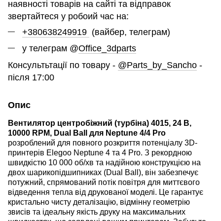
наявності товарів на сайті та відправок
звертайтеся у робоий час на:
+380638249919
(вайбер, телеграм)
у телеграм @
Office_3dparts
Консультьтації по товару -
@Parts_by_Sancho
-
після 17:00
Опис
Вентилятор центробіжний (турбіна) 4015, 24 В,
10000 RPM, Dual Ball для Neptune 4/4 Pro
розроблений для повного розкриття потенціалу 3D-
принтерів Elegoo Neptune 4 та 4 Pro. З рекордною
швидкістю 10 000 об/хв та надійною конструкцією на
двох шарикопідшипниках (Dual Ball), він забезпечує
потужний, спрямований потік повітря для миттєвого
відведення тепла від друкованої моделі. Це гарантує
кристально чисту деталізацію, відмінну геометрію
звисів та ідеальну якість друку на максимальних