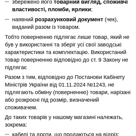
збережено його
товарний вигляд, споживчі
властивості, пломби, ярлики
;
наявний
розрахунковий документ
(чек),
виданий разом із товаром.
Тобто поверненню підлягає лише товар, який не
був у використанні та зберіг усі свої заводські
характеристики та комплектацію. Використаний
товар поверненню відповідно до ст. 9 Закону не
підлягає
Разом з тим, відповідно до Постанови Кабінету
Міністрів України від 01.11.2024 №1243, не
підлягають обміну (поверненню) товари, нарізані
або розкроєні під розмір, визначений
споживачем.
До таких товарів у нашому магазині належать,
зокрема:
кабелі та дроти, що продаються на відріз;