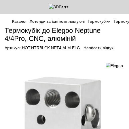
Каталог
Хотенди та їхні комплектуючі
Термокубіки
Термоку
Термокубік до Elegoo Neptune
4/4Pro, CNC, алюміній
Артикул:
HOT.HTRBLCK.NPT4.ALM.ELG
Написати відгук