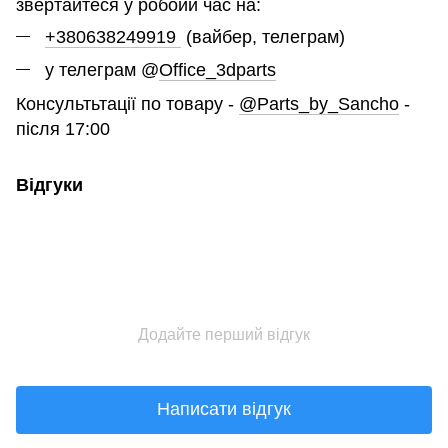
звертайтеся у робоий час на:
+380638249919
(вайбер, телеграм)
у телеграм @
Office_3dparts
Консультьтації по товару -
@Parts_by_Sancho
-
після 17:00
Відгуки
Додайте перший відгук
Написати відгук