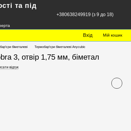
сті та під
+380638249919 (з 9 до 18)
ферта
Вхід
Мій кошик
бар'єри біметалеві
Термобар'єри біметалеві Anycubic
ra 3, отвір 1,75 мм, біметал
сати відгук