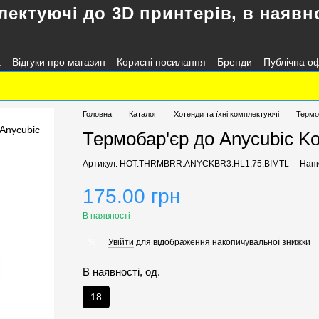
лектуючі до 3D принтерів, в наявно
а
Відгуки про магазин
Корисні посилання
Бренди
Публічна о
Головна
Каталог
Хотенди та їхні комплектуючі
Термо
Термобар'єр до Anycubic Kob
Артикул: HOT.THRMBRR.ANYCKBR3.HL1,75.BIMTL
Напи
175.00 грн
В наявності
Увійти
для відображення накопичувальної знижки
%
В наявності, од.
18