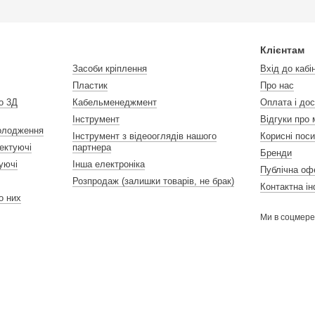
Клієнтам
Засоби кріплення
Вхід до кабі
Пластик
Про нас
о 3Д
Кабельменеджмент
Оплата і до
Інструмент
Відгуки про 
холодження
Інструмент з відеооглядів нашого
Корисні пос
ектуючі
партнера
Бренди
уючі
Інша електроніка
Публічна оф
Розпродаж (залишки товарів, не брак)
Контактна і
 до них
Ми в соцмер