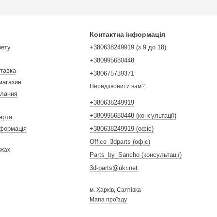
Контактна інформація
нету
+380638249919 (з 9 до 18)
+380995680448
ставка
+380675739371
магазин
Передзвонити вам?
илання
+380638249919
+380995680448 (консультації)
ерта
нформація
+380638249919 (офіс)
Office_3dparts (офіс)
ежах
Parts_by_Sancho (консультації)
3d-parts@ukr.net
м. Харків, Салтівка
Мапа проїзду