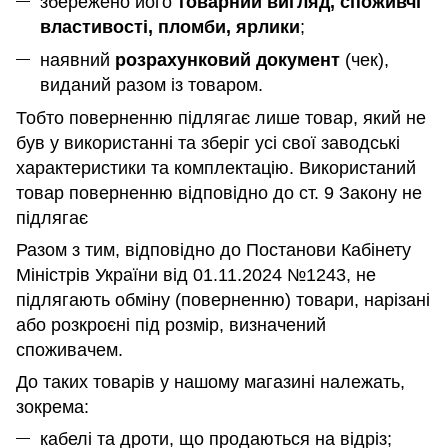
збережено його
товарний вигляд, споживчі
властивості, пломби, ярлики
;
наявний
розрахунковий документ
(чек),
виданий разом із товаром.
Тобто поверненню підлягає лише товар, який не
був у використанні та зберіг усі свої заводські
характеристики та комплектацію. Використаний
товар поверненню відповідно до ст. 9 Закону не
підлягає
Разом з тим, відповідно до Постанови Кабінету
Міністрів України від 01.11.2024 №1243, не
підлягають обміну (поверненню) товари, нарізані
або розкроєні під розмір, визначений
споживачем.
До таких товарів у нашому магазині належать,
зокрема:
кабелі та дроти, що продаються на відріз;