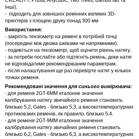
CREALITY, Prusa, Anycubic, Two Trees, Bambu lab та
інші).
- підходить для зовнішніх ремінних великих 3D-
принтерів з площею друку понад 300 мм
Використання:
- закріпіть тензіометр на ремені в потрібній точці
(посередині між двома шківами чи напрямними).
- подивіться на тензіометрі, щоб оцінити рівень натягу.
- за потреби послабте або підтягніть ремінь, доки натяг
не відповідатиме рекомендованим параметрам.
- після налаштування ще раз перевірте натяг у кількох
точках ременя.
Рекомендовані значення для
синього вимірювача
:
- для ременя 2GT-6MM еталонне значення
калібрування натягу звичайного ременя становить
близько 5,2, Gates - близько 5,3, а високотемпературних
протиковзких ременів, як правило, близько 5,4.
- для ременя 2GT-9MM еталонне значення
калібрування натягу звичайних ременя становить
близько 6,2, Gates - близько 6,3, а високотемпературних