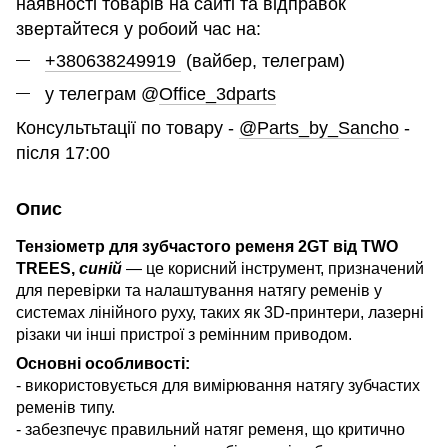
наявності товарів на сайті та відправок
звертайтеся у робоий час на:
+380638249919
(вайбер, телеграм)
у телеграм @
Office_3dparts
Консультьтації по товару -
@Parts_by_Sancho
-
після 17:00
Опис
Тензіометр для зубчастого ременя 2GT від TWO
TREES,
синій
— це корисний інструмент, призначений
для перевірки та налаштування натягу ременів у
системах лінійного руху, таких як 3D-принтери, лазерні
різаки чи інші пристрої з ремінним приводом.
Основні особливості:
- використовується для вимірювання натягу зубчастих
ременів типу.
- забезпечує правильний натяг ременя, що критично