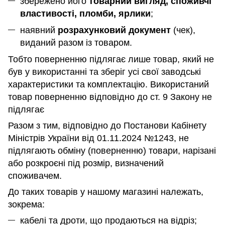
збережено його
товарний вигляд, споживчі
властивості, пломби, ярлики
;
наявний
розрахунковий документ
(чек),
виданий разом із товаром.
Тобто поверненню підлягає лише товар, який не
був у використанні та зберіг усі свої заводські
характеристики та комплектацію. Використаний
товар поверненню відповідно до ст. 9 Закону не
підлягає
Разом з тим, відповідно до Постанови Кабінету
Міністрів України від 01.11.2024 №1243, не
підлягають обміну (поверненню) товари, нарізані
або розкроєні під розмір, визначений
споживачем.
До таких товарів у нашому магазині належать,
зокрема:
кабелі та дроти, що продаються на відріз;