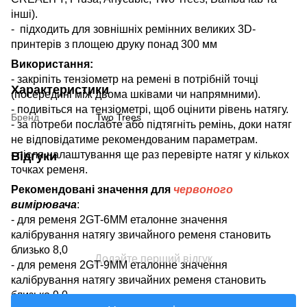
інші).
- підходить для зовнішніх ремінних великих 3D-
принтерів з площею друку понад 300 мм
Використання:
- закріпіть тензіометр на ремені в потрібній точці
Характеристики
(посередині між двома шківами чи напрямними).
- подивіться на тензіометрі, щоб оцінити рівень натягу.
Бренд
Two Trees
- за потреби послабте або підтягніть ремінь, доки натяг
не відповідатиме рекомендованим параметрам.
- після налаштування ще раз перевірте натяг у кількох
Відгуки
точках ременя.
Рекомендовані значення для
червоного
вимірювача
:
- для ременя 2GT-6MM еталонне значення
калібрування натягу звичайного ременя становить
близько 8,0
Додайте перший відгук
- для ременя 2GT-9MM еталонне значення
калібрування натягу звичайних ременя становить
близько 9,0