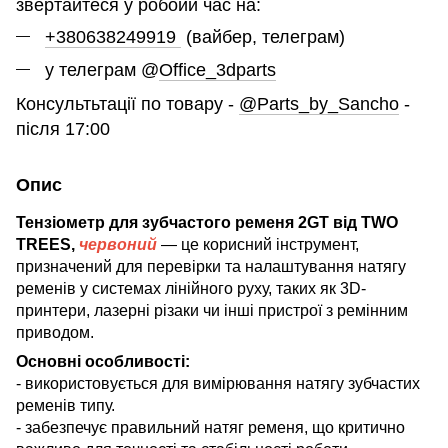
звертайтеся у робоий час на:
+380638249919
(вайбер, телеграм)
у телеграм @
Office_3dparts
Консультьтації по товару -
@Parts_by_Sancho
-
після 17:00
Опис
Тензіометр для зубчастого ременя 2GT від TWO
TREES,
червоний
— це корисний інструмент,
призначений для перевірки та налаштування натягу
ременів у системах лінійного руху, таких як 3D-
принтери, лазерні різаки чи інші пристрої з ремінним
приводом.
Основні особливості:
- використовується для вимірювання натягу зубчастих
ременів типу.
- забезпечує правильний натяг ременя, що критично