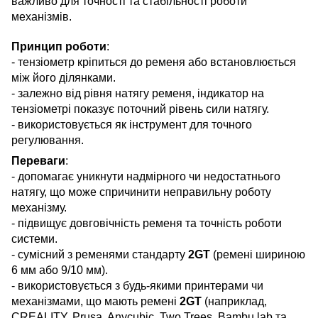
важливо для точності та стабільності роботи
механізмів.
Принцип роботи
:
- тензіометр кріпиться до ременя або встановлюється
між його ділянками.
- залежно від рівня натягу ременя, індикатор на
тензіометрі показує поточний рівень сили натягу.
- використовується як інструмент для точного
регулювання.
Переваги
:
- допомагає уникнути надмірного чи недостатнього
натягу, що може спричинити неправильну роботу
механізму.
- підвищує довговічність ременя та точність роботи
системи.
- сумісний з ременями стандарту
2GT
(ремені шириною
6 мм або 9/10 мм).
- використовується з будь-якими принтерами чи
механізмами, що мають ремені
2GT
(наприклад,
CREALITY, Prusa, Anycubic, Two Trees, Bambu lab та