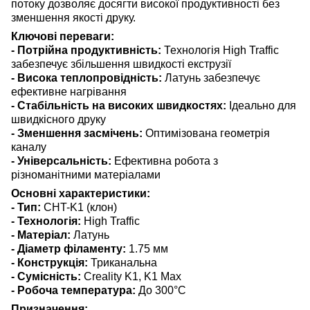
потоку дозволяє досягти високої продуктивності без
зменшення якості друку.
Ключові переваги:
- Потрійна продуктивність:
Технологія High Traffic
забезпечує збільшення швидкості екструзії
- Висока теплопровідність:
Латунь забезпечує
ефективне нагрівання
- Стабільність на високих швидкостях:
Ідеально для
швидкісного друку
- Зменшення засмічень:
Оптимізована геометрія
каналу
- Універсальність:
Ефективна робота з
різноманітними матеріалами
Основні характеристики:
- Тип:
CHT-K1 (клон)
- Технологія:
High Traffic
- Матеріал:
Латунь
- Діаметр філаменту:
1.75 мм
- Конструкція:
Триканальна
- Сумісність:
Creality K1, K1 Max
- Робоча температура:
До 300°C
Призначення: