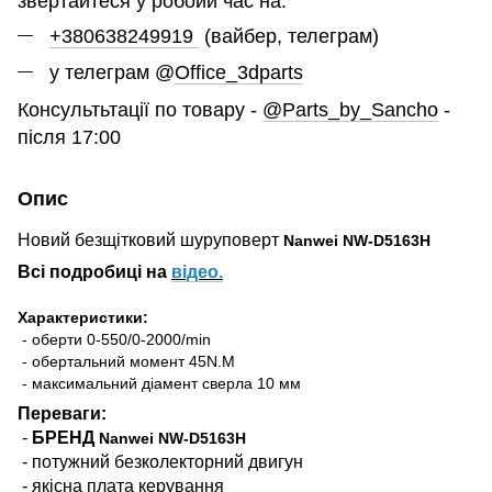
звертайтеся у робоий час на:
+380638249919
(вайбер, телеграм)
у телеграм @
Office_3dparts
Консультьтації по товару -
@Parts_by_Sancho
-
після 17:00
Опис
Новий безщітковий шуруповерт
Nanwei NW-D5163H
Всі подробиці на
відео
.
Характеристики:
- оберти 0-550/0-2000/min
- обертальний момент 45N.M
- максимальний діамент сверла 10 мм
Переваги:
-
БРЕНД
Nanwei NW-D5163H
- потужний безколекторний двигун
- якісна плата керування