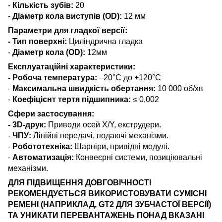
-
Кількість зубів:
20
-
Діаметр кола виступів (OD):
12 мм
Параметри для гладкої версії:
- Тип поверхні:
Циліндрична гладка
-
Діаметр кола (OD):
12мм
Експлуатаційні характеристики:
- Робоча температура:
–20°C до +120°C
-
Максимальна швидкість обертання:
10 000 об/хв
-
Коефіцієнт тертя підшипника:
≤ 0,002
Сфери застосування:
- 3D-друк:
Приводи осей X/Y, екструдери.
-
ЧПУ:
Лінійні передачі, подаючі механізми.
-
Робототехніка:
Шарніри, привідні модулі.
-
Автоматизація:
Конвеєрні системи, позиціювальні
механізми.
ДЛЯ ПІДВИЩЕННЯ ДОВГОВІЧНОСТІ
РЕКОМЕНДУЄТЬСЯ ВИКОРИСТОВУВАТИ СУМІСНІ
РЕМЕНІ (НАПРИКЛАД, GT2 ДЛЯ ЗУБЧАСТОЇ ВЕРСІЇ)
ТА УНИКАТИ ПЕРЕВАНТАЖЕНЬ ПОНАД ВКАЗАНІ