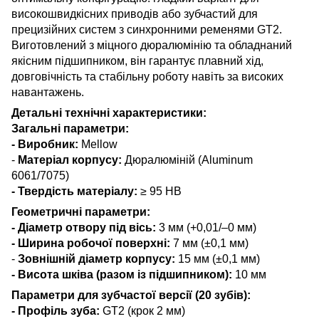
високошвидкісних приводів або зубчастий для
прецизійних систем з синхронними ременями GT2.
Виготовлений з міцного дюралюмінію та обладнаний
якісним підшипником, він гарантує плавний хід,
довговічність та стабільну роботу навіть за високих
навантажень.
Детальні технічні характеристики:
Загальні параметри:
- Виробник:
Mellow
-
Матеріал корпусу:
Дюралюміній (Aluminum
6061/7075)
- Твердість матеріалу:
≥ 95 HB
Геометричні параметри:
- Діаметр отвору під вісь:
3 мм (+0,01/–0 мм)
- Ширина робочої поверхні:
7 мм (±0,1 мм)
-
Зовнішній діаметр корпусу:
15 мм (±0,1 мм)
- Висота шківа (разом із підшипником):
10 мм
Параметри для зубчастої версії (20 зубів):
- Профіль зуба:
GT2 (крок 2 мм)