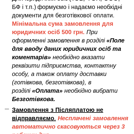
БФ і т.п.)
формуємо і надаємо необхідні
документи для безготівкової оплати.
Мінімальна сума замовлення дл
я
юридичних осіб
500 грн.
При
оформленні замовлення в розділі
«Поле
для вводу даних юридичних осіб та
коментарів»
необхідно вказати
реквізити підприємства, контактну
особу, а також оплату доставки
(готівкова, безготівкова), в
розділі
«Оплата»
необхідно вибрати
Безготівкова.
Замовлення з Післяплатою не
відправляємо
.
Несплачені замовлення
автоматично скасовуються через 3