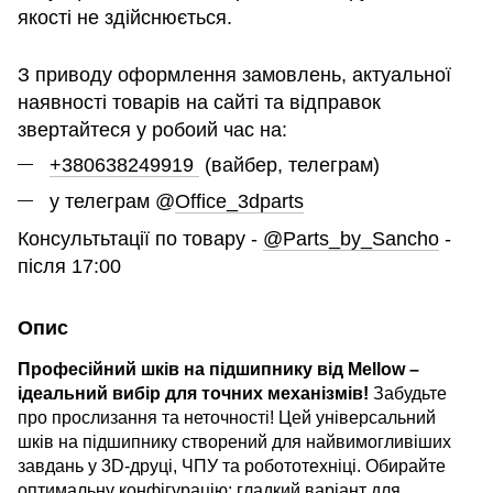
якості не здійснюється.
З приводу оформлення замовлень, актуальної
наявності товарів на сайті та відправок
звертайтеся у робоий час на:
+380638249919
(вайбер, телеграм)
у телеграм @
Office_3dparts
Консультьтації по товару -
@Parts_by_Sancho
-
після 17:00
Опис
Професійний шків на підшипнику від Mellow –
ідеальний вибір для точних механізмів!
Забудьте
про прослизання та неточності! Цей універсальний
шків на підшипнику створений для найвимогливіших
завдань у 3D-друці, ЧПУ та робототехніці. Обирайте
оптимальну конфігурацію: гладкий варіант для