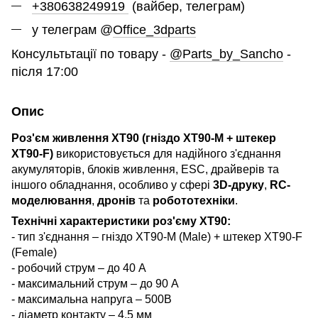
+380638249919
(вайбер, телеграм)
у телеграм @
Office_3dparts
Консультьтації по товару -
@Parts_by_Sancho
-
після 17:00
Опис
Роз'єм живлення XT90 (гніздо XT90-M + штекер
XT90-F)
використовується для надійного з'єднання
акумуляторів, блоків живлення, ESC, драйверів та
іншого обладнання, особливо у сфері
3D-друку
,
RC-
моделювання
,
дронів
та
робототехніки
.
Технічні характеристики роз'єму XT90:
- тип з'єднання – гніздо XT90-M (Male) + штекер XT90-F
(Female)
- робочий струм – до 40 А
- максимальний струм – до 90 А
- максимальна напруга – 500В
- діаметр контакту – 4,5 мм