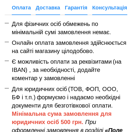
Оплата
Доставка
Гарантія
Консультація
Для фізичних осіб обмежень по
мінімальній сумі замовлення немає.
Онлайн оплата замовлення здійснюється
на сайті магазину цілодобово.
Є можливість оплати за реквізитами
(на
IBAN) , за необхідності, додайте
коментар у замовленні
Для юридичних осіб
(ТОВ, ФОП, ООО,
БФ і т.п.)
формуємо і надаємо необхідні
документи для безготівкової оплати.
Мінімальна сума замовлення дл
я
юридичних осіб
500 грн.
При
оформленні замовлення в розділі
«Поле