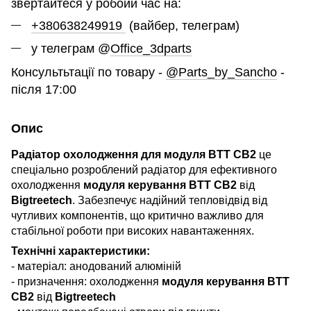
звертайтеся у робоий час на:
+380638249919
(вайбер, телеграм)
у телеграм @
Office_3dparts
Консультьтації по товару -
@Parts_by_Sancho
-
після 17:00
Опис
Радіатор охолодження для модуля BTT CB2
це
спеціально розроблений радіатор для ефективного
охолодження
модуля керування BTT CB2
від
Bigtreetech
. Забезпечує надійний тепловідвід від
чутливих компонентів, що критично важливо для
стабільної роботи при високих навантаженнях.
Технічні характеристики:
- матеріал: анодований алюміній
- призначення: охолодження
модуля керування BTT
CB2
від
Bigtreetech