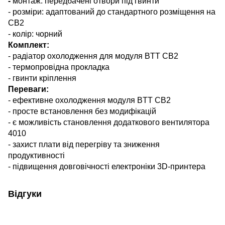
-
монтаж: передбачені отвори під гвинти
- розміри: адаптований до стандартного розміщення на
CB2
- колір: чорний
Комплект:
- радіатор охолодження для модуля BTT CB2
- термопровідна прокладка
- гвинти кріплення
Переваги:
- ефективне охолодження модуля BTT CB2
- просте встановлення без модифікацій
- є можливість становлення додаткового вентилятора
4010
- захист плати від перегріву та зниження
продуктивності
- п
ідвищення
довговічності
електроніки
3D-
принтера
Відгуки