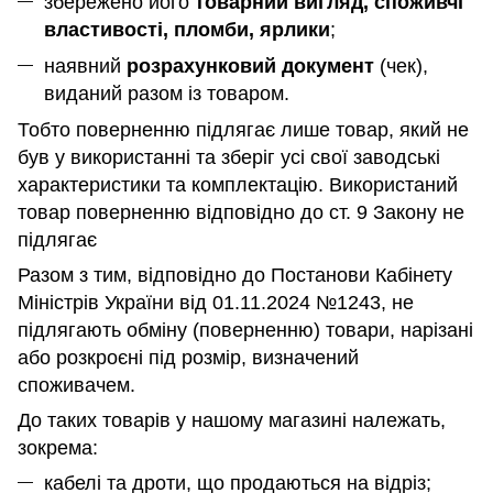
збережено його
товарний вигляд, споживчі
властивості, пломби, ярлики
;
наявний
розрахунковий документ
(чек),
виданий разом із товаром.
Тобто поверненню підлягає лише товар, який не
був у використанні та зберіг усі свої заводські
характеристики та комплектацію. Використаний
товар поверненню відповідно до ст. 9 Закону не
підлягає
Разом з тим, відповідно до Постанови Кабінету
Міністрів України від 01.11.2024 №1243, не
підлягають обміну (поверненню) товари, нарізані
або розкроєні під розмір, визначений
споживачем.
До таких товарів у нашому магазині належать,
зокрема:
кабелі та дроти, що продаються на відріз;