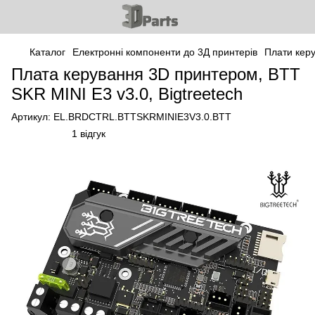
Каталог
Електронні компоненти до 3Д принтерів
Плати кер
Плата керування 3D принтером, BTT
SKR MINI E3 v3.0, Bigtreetech
Артикул:
EL.BRDCTRL.BTTSKRMINIE3V3.0.BTT
1 відгук