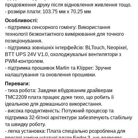
продовження друку після відновлення живлення тощо.
- розміри плати: 103.75 мм x 70.25 мм
Особливості:
- підтримка сенсорного гомінгу: Використання
технології безконтактного вимірювання для точного
позиціонування.
- підтримка зовнішніх інтерфейсів: BLTouch, Neopixel,
BTT UPS 24V V1.0, охолоджувальні вентилятори з
PWM-контролем.
- підтримка прошивок Marlin та Klipper: Зручне
налаштування та оновлення прошивки.
Переваги:
- тиха робота: Завдяки вбудованим драйверам
TMC2209 плата працює дуже тихо, що робить її
ідеальною для домашнього використання.
- висока продуктивність: Потужний процесор та
підтримка 32-бітної архітектури забезпечують стабільну
та швидку роботу.
- легка установка: Плата спеціально розроблена для
простої заміни штатної плати Ender 3, що дозволяє