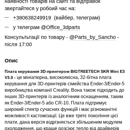
наявності товарів на сайті та відправок
звертайтеся у робоий час на:
+380638249919
(вайбер, телеграм)
у телеграм @
Office_3dparts
Консультьтації по товару -
@Parts_by_Sancho
-
після 17:00
Опис
Плата керування 3D-принтером BIGTREETECH SKR Mini E3
це мініатюрна, високоякісна, 32-бітна плата
V3.0 -
керування для 3D-принтерів сімейства Ender-3/Ender-5
виробництва компанії Creality. Вона також підходить до
інших 3D-принтерів із аналогічним оснащенням, таким
як Ender-3/Ender-5 або CR-10. Плата підтримує
широкий спектр сучасних функцій і має різноманітні
можливості кастомізації. Це вже третє покоління цієї
плати, дана версія відрізняється збільшеним модулем
охолодження, що краще розсіює тепло від драйверів