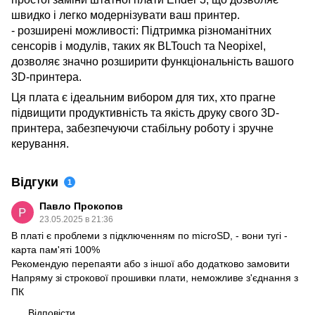
швидко і легко модернізувати ваш принтер.
- розширені можливості: Підтримка різноманітних
сенсорів і модулів, таких як BLTouch та Neopixel,
дозволяє значно розширити функціональність вашого
3D-принтера.
Ця плата є ідеальним вибором для тих, хто прагне
підвищити продуктивність та якість друку свого 3D-
принтера, забезпечуючи стабільну роботу і зручне
керування.
Відгуки
1
Павло Прокопов
23.05.2025 в 21:36
В платі є проблеми з підключенням по microSD, - вони тугі -
карта пам'яті 100%
Рекомендую перепаяти або з іншої або додатково замовити
Напряму зі строкової прошивки плати, неможливе з'єднання з
ПК
Відповісти