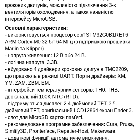
крокових двигунів, можливістю підключення 3-х
вентиляторів охолодження, а також наявністю
інтерфейсу MicroUSB.
Основні характеристики:
- використовується процесор серії STM32G0B1RET6
ARM Cortex-M0 32 біт 64 МГц (з підтримкою прошивки
Marlin та Klipper).
- напруга живлення: 12 В або 24 В.
- логічна напруга: 3.3В.
- вбудовано 4 драйвери крокових двигунів TMC2209,
що працюють в режимі UART. Порти драйверів: XM,
YM, ZAM, ZBM, EM.
- інтерфейси температурних сенсорів: TH0, THB,
двоканальний 100K NTC (RTD).
- підтримуються дисплеї: 2.4-дюймовий TFT, 3.5-
дюймовий TFT, оригінальний LCD12864 екран Ender 3.
- слот для MicroSD картки пам'яті.
- рекомендоване програмне забезпечення: Cura,
Prusa
,
Simlify3D, Pronterface, Repetier-Host, Makerware.
- додаткові функції: автоматичне вимкнення,