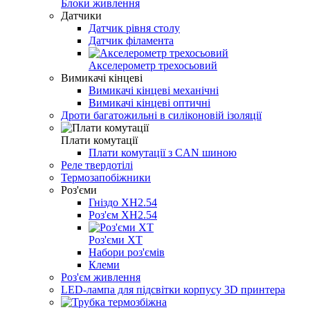
Блоки живлення
Датчики
Датчик рівня столу
Датчик філамента
Акселерометр трехосьовий
Вимикачі кінцеві
Вимикачі кінцеві механічні
Вимикачі кінцеві оптичні
Дроти багатожильні в силіконовій ізоляції
Плати комутації
Плати комутації з CAN шиною
Реле твердотілі
Термозапобіжники
Роз'єми
Гніздо XH2.54
Роз'єм XH2.54
Роз'єми ХТ
Набори роз'ємів
Клеми
Роз'єм живлення
LED-лампа для підсвітки корпусу 3D принтера