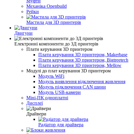
Муфти
Механіка Openbuild
Рейки
Мастила для 3D принтерів
Двигуни
Електронні компоненти до 3Д принтерів
Плати керування 3D принтером
Плати керування 3D принтером, Makerbase
Плати керування 3D принтером, Bigtreetech
Плати керування 3D принтером, Mellow
Модулі до плат керування 3D принтером
Модуль WiFi
Модуль виявлення відключення живлення
Модуль підключення CAN шини
Модуль USB-камери
Міні-ПК одноплатні
Дисплеї
Драйвери
Радіатор для драйвера