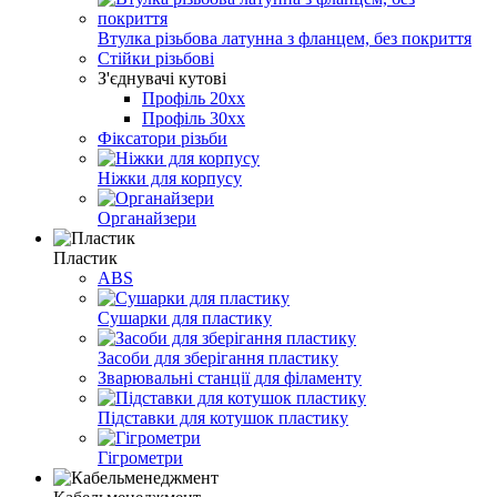
Втулка різьбова латунна з фланцем, без покриття
Стійки різьбові
З'єднувачі кутові
Профіль 20хх
Профіль 30хх
Фіксатори різьби
Ніжки для корпусу
Органайзери
Пластик
ABS
Сушарки для пластику
Засоби для зберігання пластику
Зварювальні станції для філаменту
Підставки для котушок пластику
Гігрометри