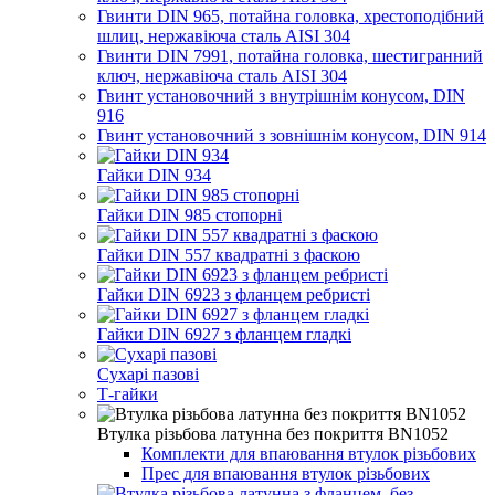
Гвинти DIN 965, потайна головка, хрестоподібний
шлиц, нержавіюча сталь AISI 304
Гвинти DIN 7991, потайна головка, шестигранний
ключ, нержавіюча сталь AISI 304
Гвинт установочний з внутрішнім конусом, DIN
916
Гвинт установочний з зовнішнім конусом, DIN 914
Гайки DIN 934
Гайки DIN 985 стопорні
Гайки DIN 557 квадратні з фаскою
Гайки DIN 6923 з фланцем ребристі
Гайки DIN 6927 з фланцем гладкі
Сухарі пазові
Т-гайки
Втулка різьбова латунна без покриття BN1052
Комплекти для впаювання втулок різьбових
Прес для впаювання втулок різьбових