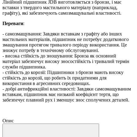
Лінійний підшипник JDB виготовляється з бронзи, і має
вставки з твердого мастильного матеріалу (наприклад,
графіту), які забезпечують самозмащувальні властивості.
Переваги
:
- самозмащування: Завдяки вставкам з графіту або інших
мастильних матеріалів, підшипник не потребує додаткового
змащування протягом тривалого періоду використання. Це
знижує потребу в технічному обслуговуванні.
- висока стійкість до зношування: Бронза як основний
матеріал забезпечує високу зносостійкість і тривалий термін
служби підшипника.
- стійкість до корозії: Підшипники з бронзи мають високу
стійкість до корозії, що робить їх придатними для
використання в агресивних середовищах.
- добрі антифрикційні властивості: Завдяки самозмащуваним
вставкам, підшипник має низький коефіцієнт тертя, що
забезпечує плавний рух і зменшує знос сполучених деталей.
Опис