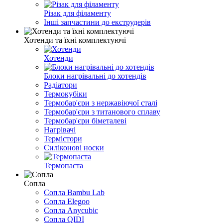
Різак для філаменту
Інші запчастини до екструдерів
Хотенди та їхні комплектуючі
Хотенди
Блоки нагрівальні до хотендів
Радіатори
Термокубіки
Термобар'єри з нержавіючої сталі
Термобар'єри з титанового сплаву
Термобар'єри біметалеві
Нагрівачі
Термістори
Силіконові носки
Термопаста
Сопла
Сопла Bambu Lab
Сопла Elegoo
Сопла Anycubic
Сопла QIDI