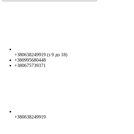
+380638249919 (з 9 до 18)
+380995680448
+380675739371
+380638249919