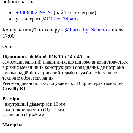
робоий час на:
+380638249919
(вайбер, телеграм)
у телеграм @
Office_3dparts
Консультьтації по товару -
@Parts_by_Sancho
- після
17:00
Опис
Підшипник лінійний JDB 10 х 14 х 45
– це
самозмащувальний підшипник, що широко використовується
в різних механічних конструкціях і обладнанні, де потрібна
висока надійність, тривалий термін служби і мінімальне
технічне обслуговування.
Рекомендовано для застосування в
3
D
принтерах сімейства
Creality K1
Розміри
:
- внутрішній діаметр (d): 10 мм
- зовнішній діаметр (D): 14 мм
- довжина (L): 45 мм
Матеріал
: