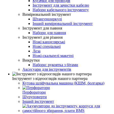
Кусачки для проводів
Інструмент для зачистки кабелю
Набори кабельного інструменту
Вимірювальний інструмент
Штангенциркулі
Інший вимірювальний інструмент
Інструмент для паяння
Набори для паяння
Інструмент для різання
Ножі канцелярські
Ножі спеціальні
Леза
Ножі-скальпелі макетні
Викрутки
Набори: рукоятка з бітами
Аксесуари для інструментів
Інструмент з відеооглядів нашого партнера
Кутова шліфувальна машина (КШМ, болгарка)
Перфоратори
Шуруповерти
Інший інструмент