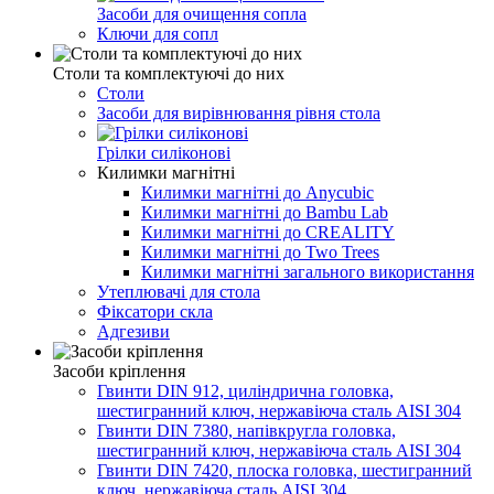
Засоби для очищення сопла
Ключи для сопл
Столи та комплектуючі до них
Столи
Засоби для вирівнювання рівня стола
Грілки силіконові
Килимки магнітні
Килимки магнітні до Anycubic
Килимки магнітні до Bambu Lab
Килимки магнітні до CREALITY
Килимки магнітні до Two Trees
Килимки магнітні загального використання
Утеплювачі для стола
Фіксатори скла
Адгезиви
Засоби кріплення
Гвинти DIN 912, циліндрична головка,
шестигранний ключ, нержавіюча сталь AISI 304
Гвинти DIN 7380, напівкругла головка,
шестигранний ключ, нержавіюча сталь AISI 304
Гвинти DIN 7420, плоска головка, шестигранний
ключ, нержавіюча сталь AISI 304