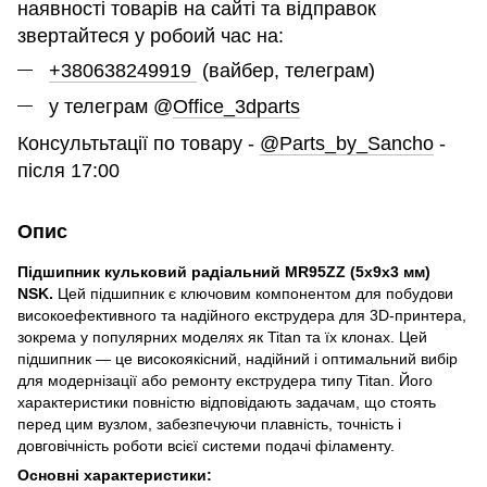
наявності товарів на сайті та відправок
звертайтеся у робоий час на:
+380638249919
(вайбер, телеграм)
у телеграм @
Office_3dparts
Консультьтації по товару -
@Parts_by_Sancho
-
після 17:00
Опис
Підшипник кульковий радіальний MR95ZZ (5x9x3 мм)
NSK.
Цей підшипник є ключовим компонентом для побудови
високоефективного та надійного екструдера для 3D-принтера,
зокрема у популярних моделях як Titan та їх клонах. Цей
підшипник — це високоякісний, надійний і оптимальний вибір
для модернізації або ремонту екструдера типу Titan. Його
характеристики повністю відповідають задачам, що стоять
перед цим вузлом, забезпечуючи плавність, точність і
довговічність роботи всієї системи подачі філаменту.
Основні характеристики: