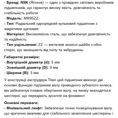
-
Бренд:
NSK
(Японія) — один з провідних світових виробників
підшипників, що гарантує високу якість, довговічність та
стабільність роботи.
-
Модель:
MR95ZZ
- Тип:
Радіальний однорядний кульковий підшипник з
закритими щитками.
-
Матеріал:
Високоякісна сталь, що забезпечує довговічність
та надійність.
-
Тип ущільнення:
ZZ — металеві захисні шайби з обох
сторін, що захищають від пилу та забруднень
Габаритні розміри:
- Внутрішній діаметр (d):
5 мм
-
Зовнішній діаметр (D):
9 мм
-
Ширина (B):
3 мм
У конструкції екструдера Titan цей підшипник виконує дві
основні функцію підтримки валу приводного зубчатого колеса:
він забезпечує плавне обертання валу, на якому знаходяться
шестерні, що передають зусилля на філамент.
Основні переваги:
- Мінімальний люфт:
Забезпечує точне позиціонування валу,
що критично важливо для стабільного зачеплення шестерень і