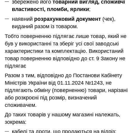
збережено його
товарний вигляд, споживчі
властивості, пломби, ярлики
;
наявний
розрахунковий документ
(чек),
виданий разом із товаром.
Тобто поверненню підлягає лише товар, який не
був у використанні та зберіг усі свої заводські
характеристики та комплектацію. Використаний
товар поверненню відповідно до ст. 9 Закону не
підлягає
Разом з тим, відповідно до Постанови Кабінету
Міністрів України від 01.11.2024 №1243, не
підлягають обміну (поверненню) товари, нарізані
або розкроєні під розмір, визначений
споживачем.
До таких товарів у нашому магазині належать,
зокрема:
кабелі та дроти, що продаються на відріз;