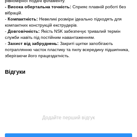
рівномірної подачі філаменту.
- Висока обертальна точність:
Сприяє плавній роботі без
вібрацій.
-
Компактність:
Невеликі розміри ідеально підходять для
компактних конструкцій екструдерів.
-
Довговічність:
Якість NSK забезпечує тривалий термін
служби навіть під постійним навантаженням.
-
Захист від забруднень:
Закриті щитки запобігають
потраплянню часток пластику та пилу всередину підшипника,
зберігаючи його працездатність.
Відгуки
Додайте перший відгук