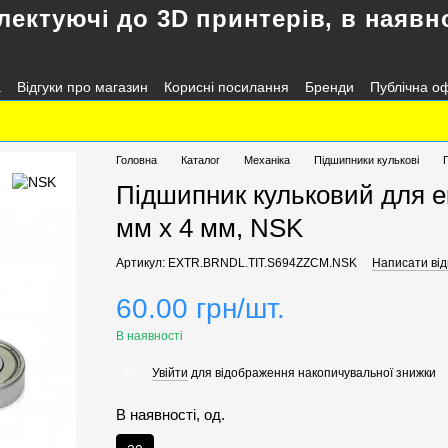
лектуючі до 3D принтерів, в наявно
а
Відгуки про магазин
Корисні посилання
Бренди
Публічна о
Головна
Каталог
Механіка
Підшипники кулькові
Підшипник кульковий для е
мм х 4 мм, NSK
Артикул: EXTR.BRNDL.TIT.S694ZZCM.NSK
Написати від
60.00 грн/шт.
В наявності
Увійти
для відображення накопичувальної знижки
%
В наявності, од.