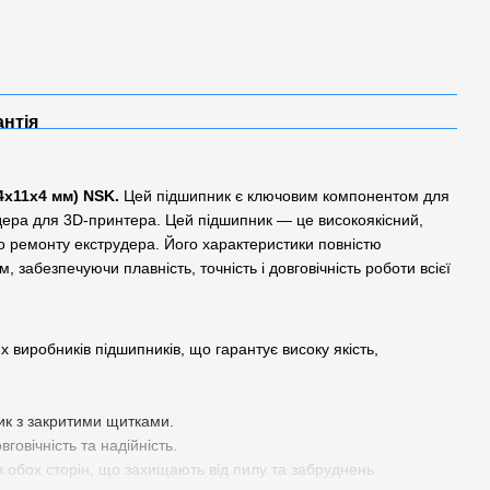
антія
4x11x4 мм) NSK.
Цей підшипник є ключовим компонентом для
дера для 3D-принтера. Цей підшипник — це високоякісний,
бо ремонту екструдера. Його характеристики повністю
 забезпечуючи плавність, точність і довговічність роботи всієї
х виробників підшипників, що гарантує високу якість,
к з закритими щитками.
говічність та надійність.
 обох сторін, що захищають від пилу та забруднень