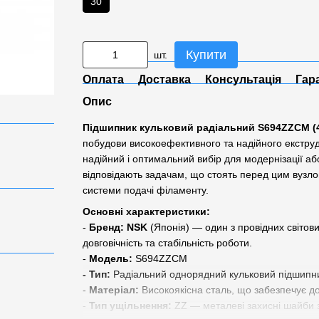
30
Купити
шт.
Оплата
Доставка
Консультація
Гар
Опис
Підшипник кульковий радіальний
S694ZZCM
(
побудови високоефективного та надійного екстру
надійний і оптимальний вибір для модернізації а
відповідають задачам, що стоять перед цим вузлом,
системи подачі філаменту.
Основні характеристики:
-
Бренд:
NSK
(Японія) — один з провідних світови
довговічність та стабільність роботи.
-
Модель:
S694ZZCM
- Тип:
Радіальний однорядний кульковий підшипни
-
Матеріал:
Високоякісна сталь, що забезпечує дов
-
Тип ущільнення:
ZZ — металеві захисні шайби з