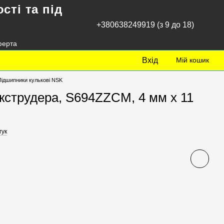
сті та під
+380638249919 (з 9 до 18)
ферта
Вхід
Мій кошик
Підшипники кулькові NSK
кструдера, S694ZZCM, 4 мм х 11
гук