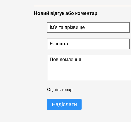
Габаритні розміри:
- Внутрішній діаметр (d):
4 мм
Новий відгук або коментар
-
Зовнішній діаметр (D):
11 мм
-
Ширина (B):
4 мм
У конструкції екструдера цей підшипник виконує д
колеса: він забезпечує плавне обертання валу, н
філамент.
Основні переваги:
- Мінімальний люфт:
Забезпечує точне позиціон
шестерень і рівномірної подачі філаменту.
- Висока обертальна точність:
Сприяє плавній р
-
Компактність:
Невеликі розміри ідеально підход
-
Довговічність:
Якість NSK забезпечує тривалий 
Оцініть товар
-
Захист від забруднень:
Закриті щитки запобіга
підшипника, зберігаючи його працездатність.
Надіслати