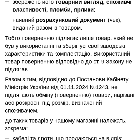
збережено його
товарний вигляд, споживчі
властивості, пломби, ярлики
;
наявний
розрахунковий документ
(чек),
виданий разом із товаром.
Тобто поверненню підлягає лише товар, який не
був у використанні та зберіг усі свої заводські
характеристики та комплектацію. Використаний
товар поверненню відповідно до ст. 9 Закону не
підлягає
Разом з тим, відповідно до Постанови Кабінету
Міністрів України від 01.11.2024 №1243, не
підлягають обміну (поверненню) товари, нарізані
або розкроєні під розмір, визначений
споживачем.
До таких товарів у нашому магазині належать,
зокрема:
кабелі та дроти, що продаються на відріз;