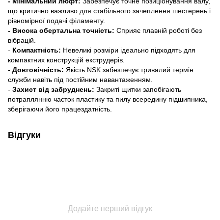
- Мінімальний люфт:
Забезпечує точне позиціонування валу,
що критично важливо для стабільного зачеплення шестерень і
рівномірної подачі філаменту.
- Висока обертальна точність:
Сприяє плавній роботі без
вібрацій.
-
Компактність:
Невеликі розміри ідеально підходять для
компактних конструкцій екструдерів.
-
Довговічність:
Якість NSK забезпечує тривалий термін
служби навіть під постійним навантаженням.
-
Захист від забруднень:
Закриті щитки запобігають
потраплянню часток пластику та пилу всередину підшипника,
зберігаючи його працездатність.
Відгуки
Додайте перший відгук