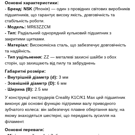
Основні характеристики:
-
Бренд:
NSK
(Японія) — один з провідних світових виробників
підшипників, що гарантує високу якість, довговічність та
стабільність роботи.
-
Модель:
MR63ZZCM
- Тип:
Радіальний однорядний кульковий підшипник з
закритими щитками.
-
Матеріал:
Високоякісна сталь, що забезпечує довговічність
та надійність.
-
Тип ущільнення:
ZZ — металеві захисні шайби з обох
сторін, що захищають від пилу та забруднень
Габаритні розміри:
- Внутрішній діаметр (d):
3 мм
-
Зовнішній діаметр (D):
6 мм
-
Ширина (B):
2.5 мм
У конструкції екструдерів Creality K1C/K1 Max цей підшипник
виконує дві основні функцію підтримки валу приводного
зубчатого колеса: він забезпечує плавне обертання валу, на
якому знаходяться шестерні, що передають зусилля на
філамент.
Основні переваги: