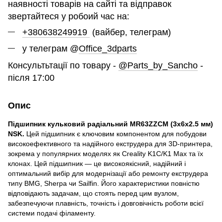
наявності товарів на сайті та відправок
звертайтеся у робоий час на:
+380638249919
(вайбер, телеграм)
у телеграм @
Office_3dparts
Консультьтації по товару -
@Parts_by_Sancho
-
після 17:00
Опис
Підшипник кульковий радіальний MR63ZZCM (3x6x2.5 мм)
NSK.
Цей підшипник є ключовим компонентом для побудови
високоефективного та надійного екструдера для 3D-принтера,
зокрема у популярних моделях як Creality K1C/K1 Max та їх
клонах. Цей підшипник — це високоякісний, надійний і
оптимальний вибір для модернізації або ремонту екструдера
типу BMG, Sherpa чи Sailfin. Його характеристики повністю
відповідають задачам, що стоять перед цим вузлом,
забезпечуючи плавність, точність і довговічність роботи всієї
системи подачі філаменту.