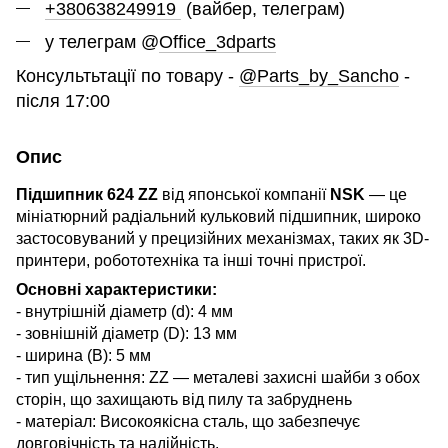
+380638249919
(вайбер, телеграм)
у телеграм @
Office_3dparts
Консультьтації по товару -
@Parts_by_Sancho
-
після 17:00
Опис
Підшипник
624 ZZ
від японської компанії
NSK
— це
мініатюрний радіальний кульковий підшипник, широко
застосовуваний у прецизійних механізмах, таких як 3D-
принтери, робототехніка та інші точні пристрої.
Основні характеристики:
- внутрішній діаметр (d): 4 мм
- зовнішній діаметр (D): 13 мм
- ширина (B): 5 мм
- тип ущільнення: ZZ — металеві захисні шайби з обох
сторін, що захищають від пилу та забруднень
- матеріал: Високоякісна сталь, що забезпечує
довговічність та надійність.