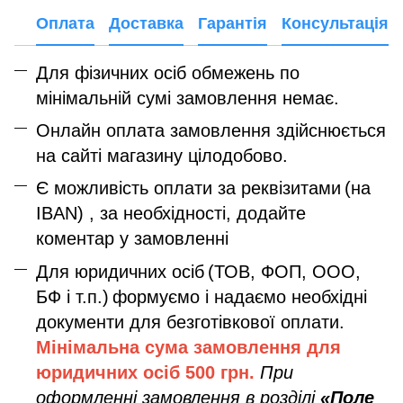
Оплата
Доставка
Гарантія
Консультація
Для фізичних осіб обмежень по
мінімальній сумі замовлення немає.
Онлайн оплата замовлення здійснюється
на сайті магазину цілодобово.
Є можливість оплати за реквізитами
(на
IBAN) , за необхідності, додайте
коментар у замовленні
Для юридичних осіб
(ТОВ, ФОП, ООО,
БФ і т.п.)
формуємо і надаємо необхідні
документи для безготівкової оплати.
Мінімальна сума замовлення дл
я
юридичних осіб
500 грн.
При
оформленні замовлення в розділі
«Поле