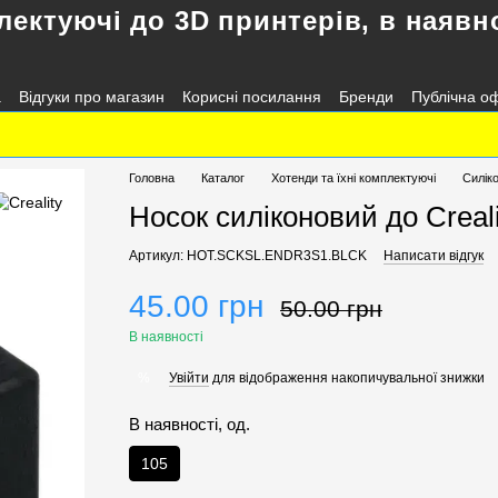
лектуючі до 3D принтерів, в наявно
а
Відгуки про магазин
Корисні посилання
Бренди
Публічна о
Головна
Каталог
Хотенди та їхні комплектуючі
Силіко
Носок силіконовий до Creal
Артикул: HOT.SCKSL.ENDR3S1.BLCK
Написати відгук
45.00 грн
50.00 грн
В наявності
Увійти
для відображення накопичувальної знижки
%
В наявності, од.
105