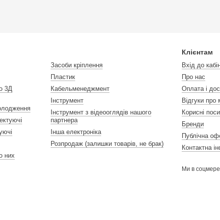
Клієнтам
Засоби кріплення
Вхід до кабі
Пластик
Про нас
о 3Д
Кабельменеджмент
Оплата і до
Інструмент
Відгуки про 
холодження
Інструмент з відеооглядів нашого
Корисні пос
ектуючі
партнера
Бренди
уючі
Інша електроніка
Публічна оф
Розпродаж (залишки товарів, не брак)
Контактна і
 до них
Ми в соцмер