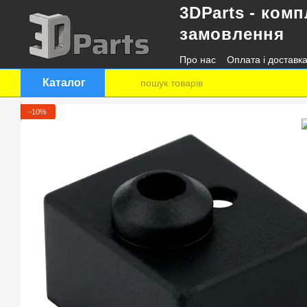
3DParts - комп
Перейти до основного контенту
замовлення
Про нас
Оплата і доставк
Контактна інформація
Каталог
−10%