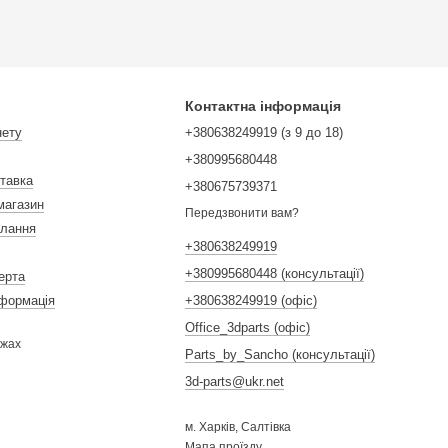
Контактна інформація
нету
+380638249919 (з 9 до 18)
+380995680448
ставка
+380675739371
магазин
Передзвонити вам?
илання
+380638249919
+380995680448 (консультації)
ерта
нформація
+380638249919 (офіс)
Office_3dparts (офіс)
ежах
Parts_by_Sancho (консультації)
3d-parts@ukr.net
м. Харків, Салтівка
Мапа проїзду