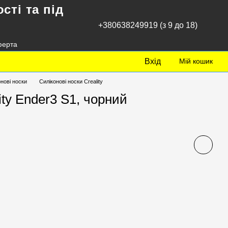
сті та під
+380638249919 (з 9 до 18)
ферта
Вхід
Мій кошик
нові носки
Силіконові носки Creality
ity Ender3 S1, чорний