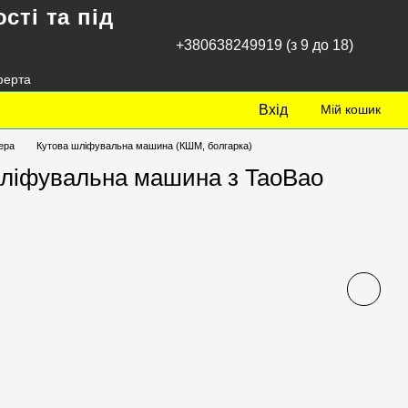
сті та під
+380638249919 (з 9 до 18)
ферта
Вхід
Мій кошик
ера
Кутова шліфувальна машина (КШМ, болгарка)
шліфувальна машина з TaoBao