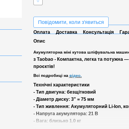
0
Повідомити, коли з'явиться
Оплата
Доставка
Консультація
Гар
Опис
Акумуляторна міні кутова шліфувальна машин
з Taobao - Компактна, легка та потужна —
проєктів!
Всі подробиці на
відео
.
Технічні характеристики
- Тип двигуна: безщітковий
- Діаметр диску: 3" = 75 мм
- Тип живлення: Акумуляторний Li-Ion, ко
- Напруга акумулятора: 21 В
- Вага: близько 1.0 кг