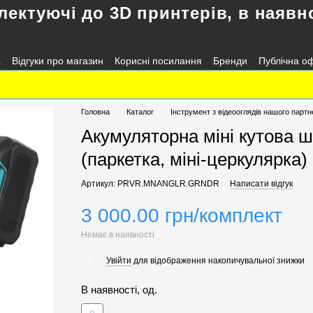
лектуючі до 3D принтерів, в наявно
а
Відгуки про магазин
Корисні посилання
Бренди
Публічна о
Головна
Каталог
Інструмент з відеооглядів нашого партн
Акумуляторна міні кутова 
(паркетка, міні-церкулярка)
Артикул: PRVR.MNANGLR.GRNDR
Написати відгук
3 000.00 грн/комплект
Немає в наявності
Увійти
для відображення накопичувальної знижки
%
В наявності, од.