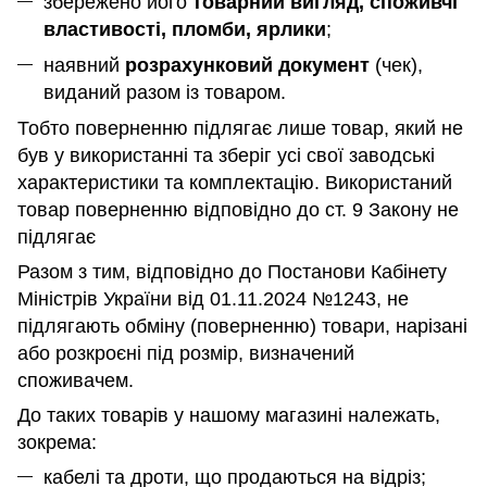
збережено його
товарний вигляд, споживчі
властивості, пломби, ярлики
;
наявний
розрахунковий документ
(чек),
виданий разом із товаром.
Тобто поверненню підлягає лише товар, який не
був у використанні та зберіг усі свої заводські
характеристики та комплектацію. Використаний
товар поверненню відповідно до ст. 9 Закону не
підлягає
Разом з тим, відповідно до Постанови Кабінету
Міністрів України від 01.11.2024 №1243, не
підлягають обміну (поверненню) товари, нарізані
або розкроєні під розмір, визначений
споживачем.
До таких товарів у нашому магазині належать,
зокрема:
кабелі та дроти, що продаються на відріз;