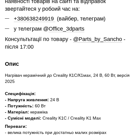
наявності товарів на сайті та відправок
звертайтеся у робоий час на:
+380638249919
(вайбер, телеграм)
у телеграм @
Office_3dparts
Консультьтації по товару -
@Parts_by_Sancho
-
після 17:00
Опис
Нагрівач керамічний до Creality К1С/К1мах, 24 В, 60 Вт, версія
2025
Специфікація:
- Напруга живлення:
24 В
- Потужність:
60 Вт
- Матеріал:
кераміка
- Сумісні моделі:
Creality K1С / Creality K1 Max
Переваги:
- велика потужність при достатньо малих розмірах