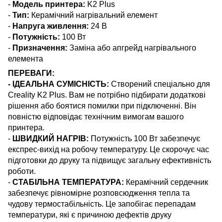
-
Модель принтера:
K2 Plus
-
Тип:
Керамічний нагрівальний елемент
-
Напруга живлення:
24 В
-
Потужність:
100 Вт
-
Призначення:
Заміна або апгрейд нагрівального
елемента
ПЕРЕВАГИ:
- ІДЕАЛЬНА СУМІСНІСТЬ:
Створений спеціально для
Creality K2 Plus. Вам не потрібно підбирати додаткові
рішення або боятися помилки при підключенні. Він
повністю відповідає технічним вимогам вашого
принтера.
-
ШВИДКИЙ
НАГРІВ
:
Потужність 100 Вт забезпечує
експрес-вихід на робочу температуру. Це скорочує час
підготовки до друку та підвищує загальну ефективність
роботи.
-
СТАБІЛЬНА ТЕМПЕРАТУРА:
Керамічний сердечник
забезпечує рівномірне розповсюдження тепла та
чудову термостабільність. Це запобігає перепадам
температури, які є причиною дефектів друку