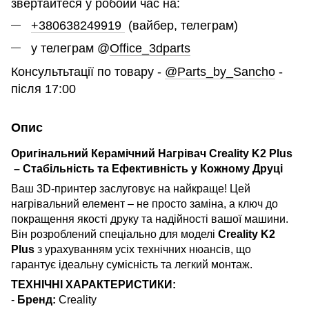
звертайтеся у робоий час на:
+380638249919
(вайбер, телеграм)
у телеграм @
Office_3dparts
Консультьтації по товару -
@Parts_by_Sancho
-
після 17:00
Опис
Оригінальний Керамічний Нагрівач Creality K2 Plus
– Стабільність та Ефективність у Кожному Друці
Ваш 3D-принтер заслуговує на найкраще! Цей
нагрівальний елемент – не просто заміна, а ключ до
покращення якості друку та надійності вашої машини.
Він розроблений спеціально для моделі
Creality K2
Plus
з урахуванням усіх технічних нюансів, що
гарантує ідеальну сумісність та легкий монтаж.
ТЕХНІЧНІ ХАРАКТЕРИСТИКИ:
-
Бренд:
Creality