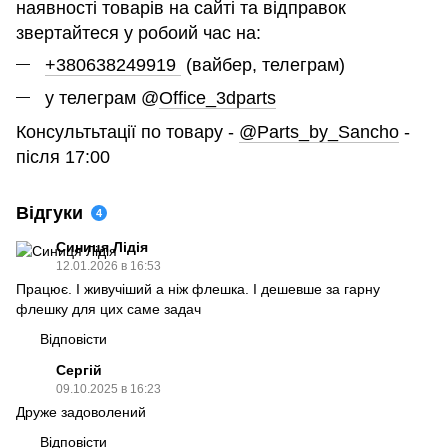
наявності товарів на сайті та відправок
звертайтеся у робоий час на:
+380638249919
(вайбер, телеграм)
у телеграм @
Office_3dparts
Консультьтації по товару -
@Parts_by_Sancho
-
після 17:00
Відгуки
4
Синиця Лідія
12.01.2026 в 16:53
Працює. І живучіший а ніж флешка. І дешевше за гарну
флешку для цих саме задач
Відповісти
Сергій
09.10.2025 в 16:23
Друже задоволений
Відповісти