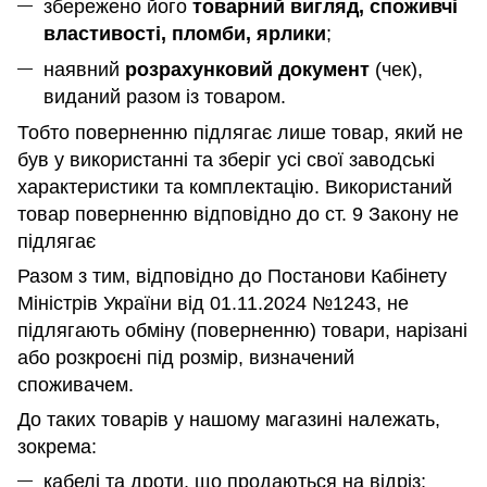
збережено його
товарний вигляд, споживчі
властивості, пломби, ярлики
;
наявний
розрахунковий документ
(чек),
виданий разом із товаром.
Тобто поверненню підлягає лише товар, який не
був у використанні та зберіг усі свої заводські
характеристики та комплектацію. Використаний
товар поверненню відповідно до ст. 9 Закону не
підлягає
Разом з тим, відповідно до Постанови Кабінету
Міністрів України від 01.11.2024 №1243, не
підлягають обміну (поверненню) товари, нарізані
або розкроєні під розмір, визначений
споживачем.
До таких товарів у нашому магазині належать,
зокрема:
кабелі та дроти, що продаються на відріз;