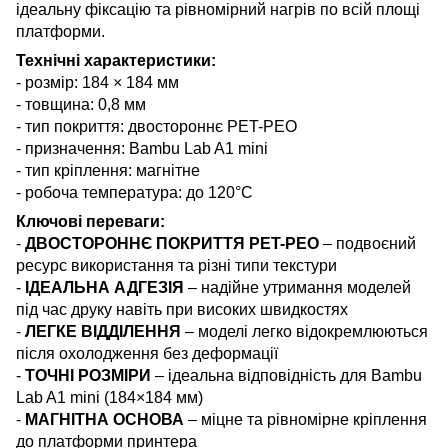
ідеальну фіксацію та рівномірний нагрів по всій площі
платформи.
Технічні характеристики:
- розмір: 184 × 184 мм
- товщина: 0,8 мм
- тип покриття: двостороннє PET-PEO
- призначення: Bambu Lab A1 mini
- тип кріплення: магнітне
- робоча температура: до 120°C
Ключові переваги:
-
ДВОСТОРОННЄ ПОКРИТТЯ PET-PEO
– подвоєний
ресурс використання та різні типи текстури
-
ІДЕАЛЬНА АДГЕЗІЯ
– надійне утримання моделей
під час друку навіть при високих швидкостях
-
ЛЕГКЕ ВІДДІЛЕННЯ
– моделі легко відокремлюються
після охолодження без деформації
-
ТОЧНІ РОЗМІРИ
– ідеальна відповідність для Bambu
Lab A1 mini (184×184 мм)
-
МАГНІТНА ОСНОВА
– міцне та рівномірне кріплення
до платформи принтера