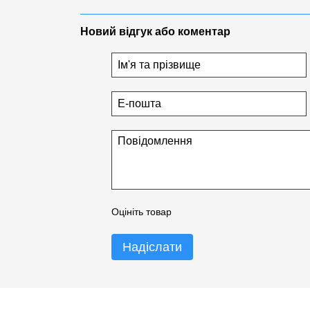
мийними засобами
Новий відгук або коментар
Основні характеристики:
- Матеріал поверхні:
сталь з двостороннім 
- Розмір:
264 x 276 мм
- Сумісність:
Anycubic Kobra S1
- Товщина сталевої пластини:
0,3 мм
- Особливості:
двосторонній, текстурована
Забудьте про проблеми з першим шаром т
спеціально для Anycubic Kobra 2 забезпе
використанні. Друкуйте з задоволенням 
Оцініть товар
Надіслати