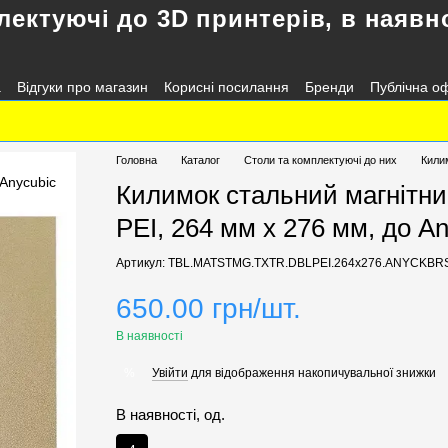
лектуючі до 3D принтерів, в наявно
а
Відгуки про магазин
Корисні посилання
Бренди
Публічна о
Головна
Каталог
Столи та комплектуючі до них
Килим
Килимок стальний магнітни
PEI, 264 мм х 276 мм, до A
Артикул: TBL.MATSTMG.TXTR.DBLPEI.264x276.ANYCKBR
650.00 грн/шт.
В наявності
Увійти
для відображення накопичувальної знижки
%
В наявності, од.