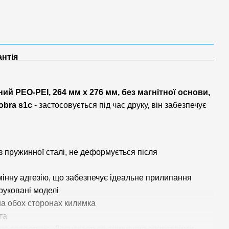
антія
ний PEO-PEI,
264 мм х 276 мм, без магнітної основи,
obra s1c
- застосовується під час друку, він забезпечує
з пружинної сталі, не деформується після
мінну адгезію, що забезпечує ідеальне прилипання
руковані моделі
на обох сторонах килимка
та
гою серветкою. Допускається очищення спиртовими