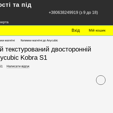
сті та під
+380638249919 (з 9 до 18)
ферта
Вхід
Мій кошик
ки магнітні
Килимки магнітні до Anycubic
й текстурований двосторонній
nycubic Kobra S1
S1
Написати відгук