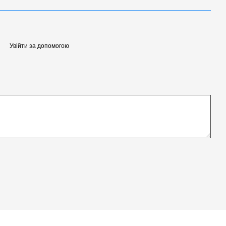
текстурованим PEI-покриттям
Увійти за допомогою
 поверхня
а складним зняттям моделей! Цей PEI-стіл
чить ідеальну адгезію та неймовірну зручність у
- замовляйте прямо зараз!