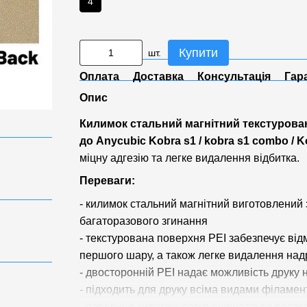
4
Купити
шт.
Оплата
Доставка
Консультація
Гар
Опис
Килимок стальний магнітний текстурова
до Anycubic Kobra s1
/ kobra s1 combo
/
K
міцну адгезію та легке видалення відбитка.
Переваги:
- килимок стальний магнітний виготовлений 
багаторазового згинання
- текстурована поверхня PEI забезпечує від
першого шару, а також легке видалення над
- двосторонній PEI надає можливість друку 
- підходить для друку всіма видами філамен
- поверхня килимка легко очищається воло