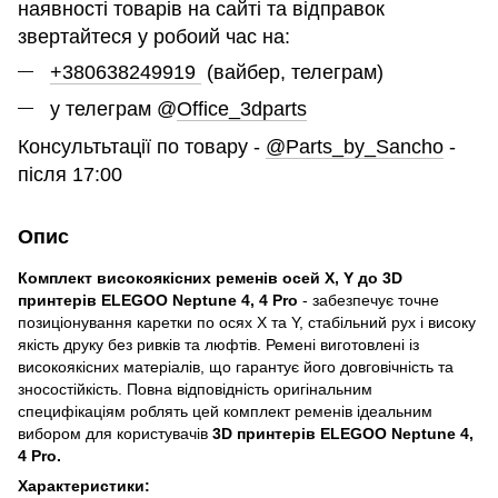
наявності товарів на сайті та відправок
звертайтеся у робоий час на:
+380638249919
(вайбер, телеграм)
у телеграм @
Office_3dparts
Консультьтації по товару -
@Parts_by_Sancho
-
після 17:00
Опис
Комплект високоякісних ременів осей
X
,
Y
до 3
D
принтерів
ELEGOO
Neptune
4, 4
Pro
- забезпечує точне
позиціонування каретки по осях X та Y, стабільний рух і високу
якість друку без ривків та люфтів. Ремені виготовлені із
високоякісних матеріалів, що гарантує його довговічність та
зносостійкість. Повна відповідність оригінальним
специфікаціям роблять цей комплект ременів ідеальним
вибором для користувачів
3
D
принтерів
ELEGOO
Neptune
4,
4
Pro
.
Характеристики: