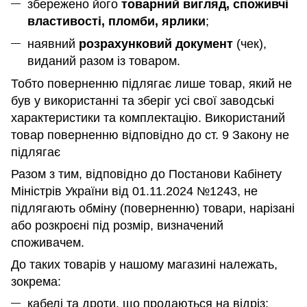
збережено його
товарний вигляд, споживчі
властивості, пломби, ярлики
;
наявний
розрахунковий документ
(чек),
виданий разом із товаром.
Тобто поверненню підлягає лише товар, який не
був у використанні та зберіг усі свої заводські
характеристики та комплектацію. Використаний
товар поверненню відповідно до ст. 9 Закону не
підлягає
Разом з тим, відповідно до Постанови Кабінету
Міністрів України від 01.11.2024 №1243, не
підлягають обміну (поверненню) товари, нарізані
або розкроєні під розмір, визначений
споживачем.
До таких товарів у нашому магазині належать,
зокрема:
кабелі та дроти, що продаються на відріз;