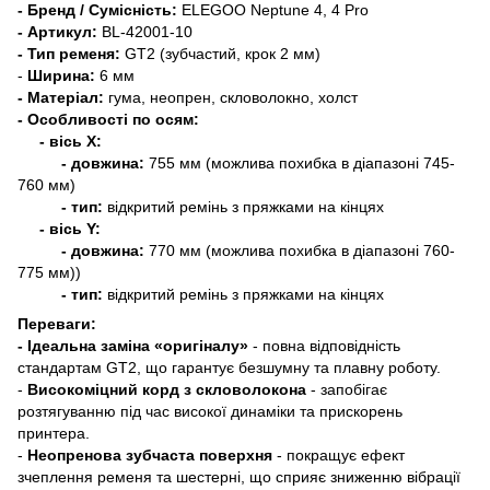
- Бренд / Сумісність:
ELEGOO Neptune 4, 4 Pro
- Артикул:
BL-42001-10
- Тип ременя:
GT2 (зубчастий, крок 2 мм)
-
Ширина:
6 мм
- Матеріал:
гума, неопрен, скловолокно, холст
- Особливості по осям:
- вісь Х:
- довжина:
755 мм (можлива похибка в діапазоні 745-
760 мм)
- тип:
відкритий ремінь з пряжками на кінцях
- вісь
Y
:
- довжина:
770 мм (можлива похибка в діапазоні 760-
775 мм))
- тип:
відкритий ремінь з пряжками на кінцях
Переваги:
- Ідеальна заміна «оригіналу»
- повна відповідність
стандартам GT2, що гарантує безшумну та плавну роботу.
-
Високоміцний корд з скловолокона
- запобігає
розтягуванню під час високої динаміки та прискорень
принтера.
-
Неопренова зубчаста поверхня
- покращує ефект
зчеплення ременя та шестерні, що сприяє зниженню вібрації