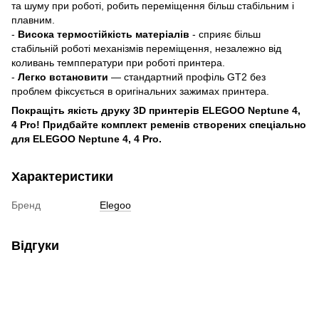
та шуму при роботі, робить переміщення більш стабільним і
плавним.
-
Висока термостійкість матеріалів
- сприяє більш
стабільній роботі механізмів переміщення, незалежно від
коливань темпператури при роботі принтера.
-
Легко встановити
— стандартний профіль GT2 без
проблем фіксується в оригінальних зажимах принтера.
Покращіть якість друку 3
D
принтерів
ELEGOO
Neptune
4,
4
Pro
!
Придбайте комплект ременів створених спеціально
для ELEGOO
Neptune
4, 4
Pro.
Характеристики
Бренд
Elegoo
Відгуки