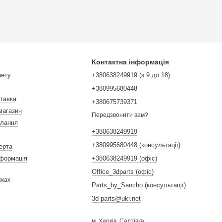
Контактна інформація
нету
+380638249919 (з 9 до 18)
+380995680448
ставка
+380675739371
магазин
Передзвонити вам?
илання
+380638249919
+380995680448 (консультації)
ерта
нформація
+380638249919 (офіс)
Office_3dparts (офіс)
ежах
Parts_by_Sancho (консультації)
3d-parts@ukr.net
м. Харків, Салтівка