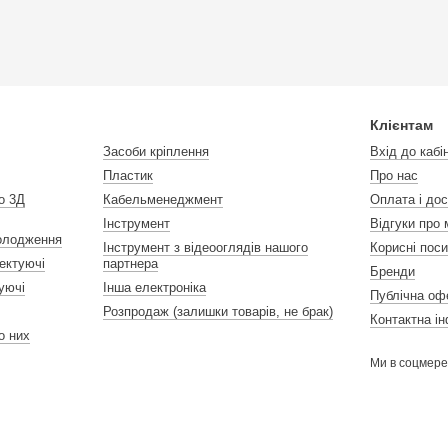
Клієнтам
Засоби кріплення
Вхід до кабі
Пластик
Про нас
о 3Д
Кабельменеджмент
Оплата і до
Інструмент
Відгуки про 
холодження
Інструмент з відеооглядів нашого
Корисні пос
ектуючі
партнера
Бренди
уючі
Інша електроніка
Публічна оф
Розпродаж (залишки товарів, не брак)
Контактна і
 до них
Ми в соцмер