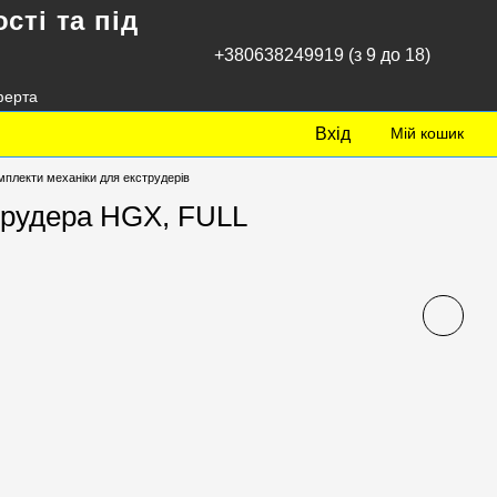
сті та під
+380638249919 (з 9 до 18)
ферта
Вхід
Мій кошик
мплекти механіки для екструдерів
трудера HGX, FULL