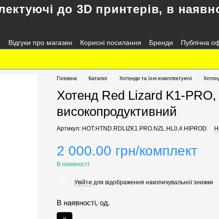
лектуючі до 3D принтерів, в наявно
а
Відгуки про магазин
Корисні посилання
Бренди
Публічна о
Головна
Каталог
Хотенди та їхні комплектуючі
Хотен
Хотенд Red Lizard K1-PRO,
високопродуктивний
Артикул: HOT.HTND.RDLIZK1.PRO.NZL.HL0,4.HIPROD
Н
2 000.00 грн/комплект
В наявності
Увійти
для відображення накопичувальної знижки
%
В наявності, од.