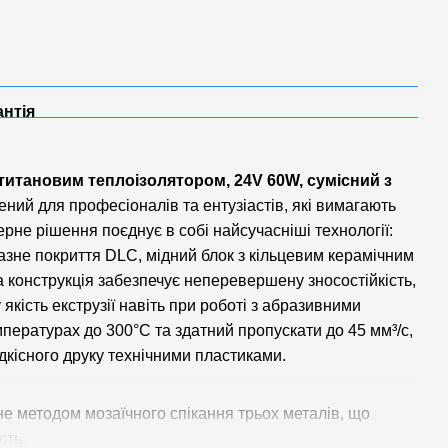
антія
титановим теплоізолятором, 24V 60W, сумісний з
ний для професіоналів та ентузіастів, які вимагають
рне рішення поєднує в собі найсучасніші технології:
азне покриття DLC, мідний блок з кільцевим керамічним
а конструкція забезпечує неперевершену зносостійкість,
якість екструзії навіть при роботі з абразивними
пературах до 300°C та здатний пропускати до 45 мм³/с,
кісного друку технічними пластиками.
е методом мозаїчного спікання трьох металів, що
сть.