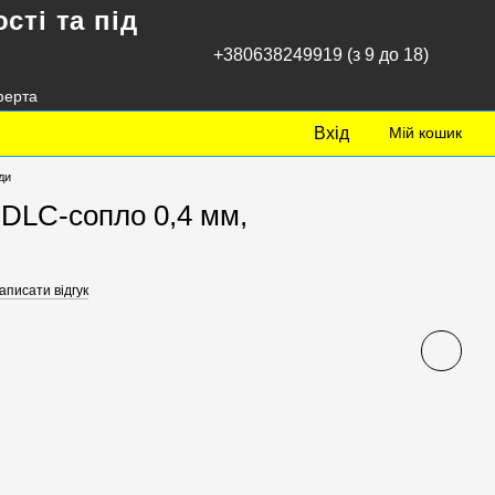
сті та під
+380638249919 (з 9 до 18)
ферта
Вхід
Мій кошик
ди
 DLC-сопло 0,4 мм,
аписати відгук