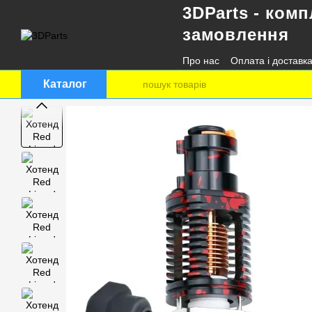
3DParts - комп
Перейти до основного контенту
замовлення
Про нас
Оплата і доставк
Контактна інформація
Каталог