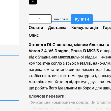
2
Купити
комплект
Оплата
Доставка
Консультація
Гар
Опис
Хотенд з DLC-соплом, мідним блоком та 
Voron 2.4, V6 Dragon, Prusa i3 MK3/S
створе
від обладнання максимальної віддачі. Інжене
композитне сопло з трьох металів, нано-алм
нагрівачем та титановий теплоізолятор. Так
стабільність високих температур та ідеальну 
матеріалами. Хотенд підтримує друк при тем
що робить його ідеальним вибором для швид
Ключові переваги:
- Унікальне композитне сопло:
Виготовлен
забезпечує виняткову міцність та зносостійкі