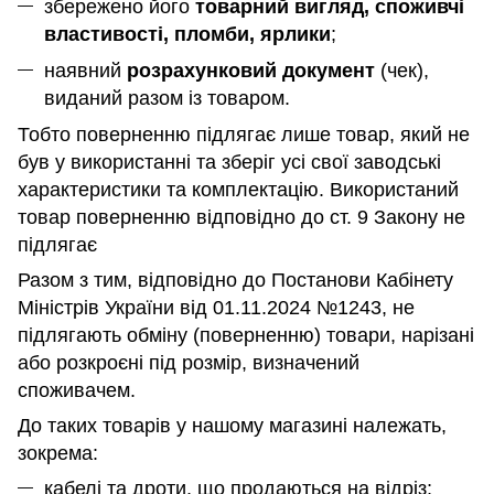
збережено його
товарний вигляд, споживчі
властивості, пломби, ярлики
;
наявний
розрахунковий документ
(чек),
виданий разом із товаром.
Тобто поверненню підлягає лише товар, який не
був у використанні та зберіг усі свої заводські
характеристики та комплектацію. Використаний
товар поверненню відповідно до ст. 9 Закону не
підлягає
Разом з тим, відповідно до Постанови Кабінету
Міністрів України від 01.11.2024 №1243, не
підлягають обміну (поверненню) товари, нарізані
або розкроєні під розмір, визначений
споживачем.
До таких товарів у нашому магазині належать,
зокрема:
кабелі та дроти, що продаються на відріз;