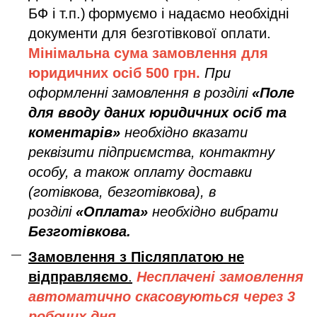
БФ і т.п.)
формуємо і надаємо необхідні
документи для безготівкової оплати.
Мінімальна сума замовлення дл
я
юридичних осіб
500 грн.
При
оформленні замовлення в розділі
«Поле
для вводу даних юридичних осіб та
коментарів»
необхідно вказати
реквізити підприємства, контактну
особу, а також оплату доставки
(готівкова, безготівкова), в
розділі
«Оплата»
необхідно вибрати
Безготівкова.
Замовлення з Післяплатою не
відправляємо
.
Несплачені замовлення
автоматично скасовуються через 3
робочих дня.