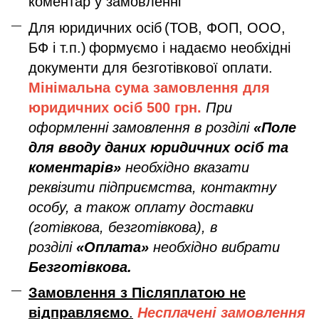
коментар у замовленні
Для юридичних осіб
(ТОВ, ФОП, ООО,
БФ і т.п.)
формуємо і надаємо необхідні
документи для безготівкової оплати.
Мінімальна сума замовлення дл
я
юридичних осіб
500 грн.
При
оформленні замовлення в розділі
«Поле
для вводу даних юридичних осіб та
коментарів»
необхідно вказати
реквізити підприємства, контактну
особу, а також оплату доставки
(готівкова, безготівкова), в
розділі
«Оплата»
необхідно вибрати
Безготівкова.
Замовлення з Післяплатою не
відправляємо
.
Несплачені замовлення