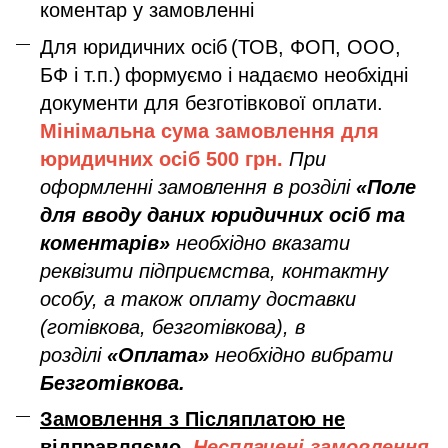
коментар у замовленні
Для юридичних осіб
(ТОВ, ФОП, ООО,
БФ і т.п.)
формуємо і надаємо необхідні
документи для безготівкової оплати.
Мінімальна сума замовлення дл
я
юридичних осіб
500 грн.
При
оформленні замовлення в розділі
«Поле
для вводу даних юридичних осіб та
коментарів»
необхідно вказати
реквізити підприємства, контактну
особу, а також оплату доставки
(готівкова, безготівкова), в
розділі
«Оплата»
необхідно вибрати
Безготівкова.
Замовлення з Післяплатою не
відправляємо
.
Несплачені замовлення