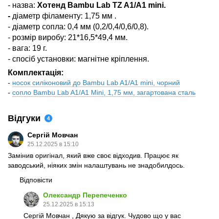
- назва:
Хотенд Bambu Lab TZ A1/A1 mini.
-
діаметр філаменту: 1,75 мм .
- діаметр сопла: 0,4 мм (0,2/0,4/0,6/0,8).
- розмір виробу: 21*16,5*49,4 мм.
- вага: 19 г.
- спосіб установки: магнітне кріплення.
Комплектація:
-
носок силіконовий до Bambu Lab A1/A1 mini, чорний
-
сопло Bambu Lab A1/A1 Mini, 1,75 мм, загартована сталь
Відгуки
4
Сергій Мовчан
25.12.2025 в 15:10
Замінив оригінал, який вже своє відходив. Працює як
заводський, ніяких змін налаштувань не знадобилдось.
Відповісти
Олександр Перепеченко
25.12.2025 в 15:13
Сергій Мовчан , Дякую за відгук. Чудово що у вас