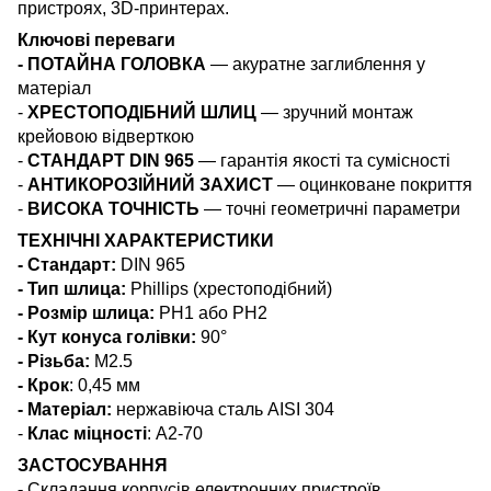
пристроях, 3D-принтерах.
Ключові переваги
- ПОТАЙНА ГОЛОВКА
— акуратне заглиблення у
матеріал
-
ХРЕСТОПОДІБНИЙ ШЛИЦ
— зручний монтаж
крейовою відверткою
-
СТАНДАРТ DIN 965
— гарантія якості та сумісності
-
АНТИКОРОЗІЙНИЙ ЗАХИСТ
— оцинковане покриття
-
ВИСОКА ТОЧНІСТЬ
— точні геометричні параметри
ТЕХНІЧНІ ХАРАКТЕРИСТИКИ
- Стандарт:
DIN 965
- Тип шлица:
Phillips (хрестоподібний)
- Розмір шлица:
PH1 або PH2
- Кут конуса голівки:
90°
- Різьба:
М2.5
- Крок
: 0,45 мм
- Матеріал:
нержавіюча сталь AISI 304
-
Клас міцності
: А2-70
ЗАСТОСУВАННЯ
-
Складання корпусів електронних пристроїв