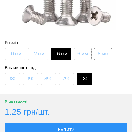
Розмір
10 мм
12 мм
16 мм
6 мм
8 мм
В наявності, од.
980
990
890
790
180
В наявності
1.25 грн/шт.
Купити