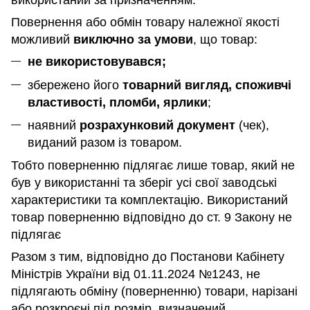
використаний за призначенням
.
Повернення або обмін товару належної якості
можливий
виключно за умови
, що товар:
не використовувався;
збережено його
товарний вигляд, споживчі
властивості, пломби, ярлики
;
наявний
розрахунковий документ
(чек),
виданий разом із товаром.
Тобто поверненню підлягає лише товар, який не
був у використанні та зберіг усі свої заводські
характеристики та комплектацію. Використаний
товар поверненню відповідно до ст. 9 Закону не
підлягає
Разом з тим, відповідно до Постанови Кабінету
Міністрів України від 01.11.2024 №1243, не
підлягають обміну (поверненню) товари, нарізані
або розкроєні під розмір, визначений