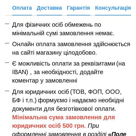
Оплата
Доставка
Гарантія
Консультація
Для фізичних осіб обмежень по
мінімальній сумі замовлення немає.
Онлайн оплата замовлення здійснюється
на сайті магазину цілодобово.
Є можливість оплати за реквізитами
(на
IBAN) , за необхідності, додайте
коментар у замовленні
Для юридичних осіб
(ТОВ, ФОП, ООО,
БФ і т.п.)
формуємо і надаємо необхідні
документи для безготівкової оплати.
Мінімальна сума замовлення дл
я
юридичних осіб
500 грн.
При
оформленні замовлення в розділі
«Поле