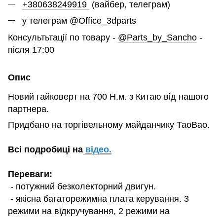
+380638249919
(вайбер, телеграм)
у телеграм @
Office_3dparts
Консультьтації по товару -
@Parts_by_Sancho
-
після 17:00
Опис
Новий гайковерт на 700 Н.м. з Китаю від нашого
партнера.
Придбано на торгівельному майданчику ТаоВао.
Всі подробиці на
відео
.
Переваги:
- потужний безколекторний двигун.
- якісна багаторежимна плата керування. 3
режими на відкручування, 2 режими на