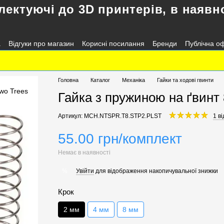
лектуючі до 3D принтерів, в наявно
а
Відгуки про магазин
Корисні посилання
Бренди
Публічна о
Головна
Каталог
Механіка
Гайки та ходові гвинти
Гайка з пружиною на ґвинт 
Артикул: MCH.NTSPR.T8.STP2.PLST
1 ві
55.00 грн/комплект
Немає в наявності
Увійти
для відображення накопичувальної знижки
%
Крок
2 мм
4 мм
8 мм