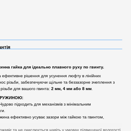
антія
инна гайка для ідеально плавного руху по гвинту.
а ефективне рішення для усунення люфту в лінійних
ос різьби, забезпечуючи щільне та беззазорне зчеплення з
 різьби для вашого гвинта:
2 мм, 4 мм або 8 мм
.
ПРУЖИНОЮ:
Чудово підходить для механізмів з мінімальним
ги.
ина ефективно усуває зазори між гайкою та гвинтом,
ржавіє та не окислюється навіть у умовах підвищеної вологості,