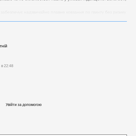
забезпечує надзвичайно плавне ковзання по гвинту без ризику
на двигуни через нижчий коефіцієнт тертя.
 для використання в електропровідних середовищах.
 та працює практично безшумно.
іни та якості для ненавантажених систем.
тній
омих частин механізму.
них речовин.
 в 22:48
при замовленні)
Увійти за допомогою
вісь, двосервозні системи).