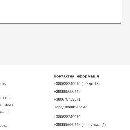
шик і насолоджуйтесь ідеальною роботою без люфтів!
Контактна інформація
нету
+380638249919 (з 9 до 18)
+380995680448
ставка
+380675739371
магазин
Передзвонити вам?
илання
+380638249919
+380995680448 (консультації)
ерта