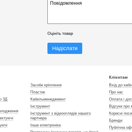
- Точні вимірювальні прилади.
ЗРОБІТЬ СВОЄ ОБЛАДНАННЯ ТОЧНИМ!
Оберіть потрібний крок різьби, додайте в ко
Оцініть товар
Надіслати
Клієнтам
Засоби кріплення
Вхід до кабі
Пластик
Про нас
о 3Д
Кабельменеджмент
Оплата і до
Інструмент
Відгуки про 
холодження
Інструмент з відеооглядів нашого
Корисні пос
ектуючі
партнера
Бренди
уючі
Інша електроніка
Публічна оф