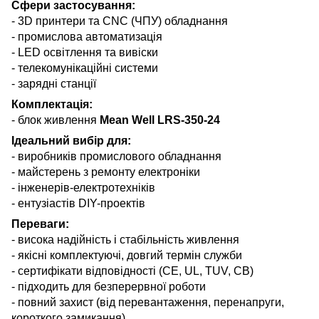
Сфери застосування:
- 3D принтери та CNC (ЧПУ) обладнання
-
промислова автоматизація
-
LED освітлення та вивіски
-
телекомунікаційні системи
-
зарядні станції
Комплектація:
- блок живлення
Mean Well LRS-350-24
Ідеальний вибір для:
- виробників промислового обладнання
- майстерень з ремонту електроніки
- інженерів-електротехніків
- ентузіастів DIY-проектів
Переваги:
- висока надійність і стабільність живлення
- якісні комплектуючі, довгий термін служби
- сертифікати відповідності (CE, UL, TUV, CB)
- підходить для безперервної роботи
- повний захист (від перевантаження, перенапруги,
короткого замикання)