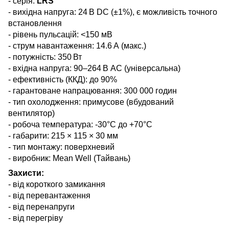
- серія:
LRS
- вихідна напруга: 24 В DC (±1%), є можливість точного
встановлення
- рівень пульсацій: <150 мВ
- струм навантаження: 14.6 А (макс.)
- потужність: 350 Вт
- вхідна напруга: 90–264 В AC (універсальна)
- ефективність (ККД): до 90%
- гарантоване напрацювання: 300 000 годин
- тип охолодження: примусове (вбудований
вентилятор)
- робоча температура: -30°C до +70°C
- габарити: 215 × 115 × 30 мм
- тип монтажу: поверхневий
- виробник: Mean Well (Тайвань)
Захисти:
- від короткого замикання
- від перевантаження
- від перенапруги
- від перегріву