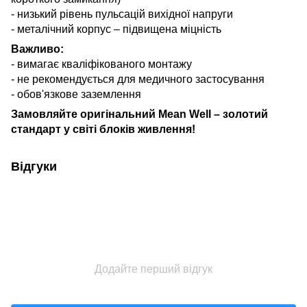
- н
изький рівень пульсацій вихідної напруги
- м
еталічний корпус – підвищена міцність
Важливо:
- вимагає кваліфікованого монтажу
- н
е рекомендується для медичного застосування
- о
бов'язкове заземлення
Замовляйте оригінальний Mean Well – золотий
стандарт у світі блоків живлення!
Відгуки
Додайте перший відгук