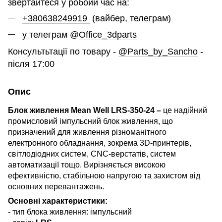
звертайтеся у робоий час на:
+380638249919
(вайбер, телеграм)
у телеграм @
Office_3dparts
Консультьтації по товару -
@Parts_by_Sancho
-
після 17:00
Опис
Блок живлення Mean Well LRS-350-24 –
це надійний
промисловий імпульсний блок живлення, що
призначений для живлення різноманітного
електронного обладнання, зокрема 3D-принтерів,
світлодіодних систем, CNC-верстатів, систем
автоматизації тощо. Вирізняється високою
ефективністю, стабільною напругою та захистом від
основних перевантажень.
Основні характеристики:
- тип блока живлення: імпульсний