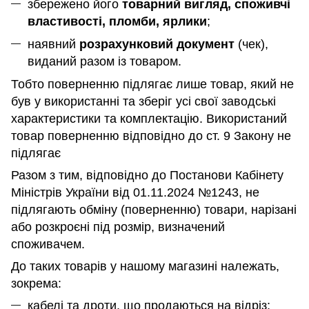
збережено його
товарний вигляд, споживчі
властивості, пломби, ярлики
;
наявний
розрахунковий документ
(чек),
виданий разом із товаром.
Тобто поверненню підлягає лише товар, який не
був у використанні та зберіг усі свої заводські
характеристики та комплектацію. Використаний
товар поверненню відповідно до ст. 9 Закону не
підлягає
Разом з тим, відповідно до Постанови Кабінету
Міністрів України від 01.11.2024 №1243, не
підлягають обміну (поверненню) товари, нарізані
або розкроєні під розмір, визначений
споживачем.
До таких товарів у нашому магазині належать,
зокрема:
кабелі та дроти, що продаються на відріз;