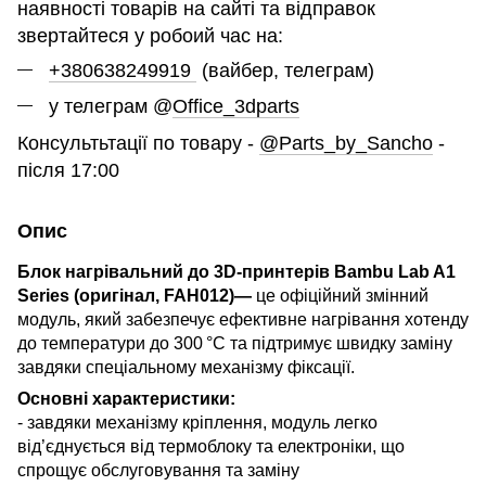
наявності товарів на сайті та відправок
звертайтеся у робоий час на:
+380638249919
(вайбер, телеграм)
у телеграм @
Office_3dparts
Консультьтації по товару -
@Parts_by_Sancho
-
після 17:00
Опис
Блок нагрівальний до 3D-принтерів Bambu Lab A1
Series (оригінал, FAH012)—
це офіційний змінний
модуль, який забезпечує ефективне нагрівання хотенду
до температури до 300 °C та підтримує швидку заміну
завдяки спеціальному механізму фіксації.
Основні характеристики:
- завдяки механізму кріплення, модуль легко
від’єднується від термоблоку та електроніки, що
спрощує обслуговування та заміну