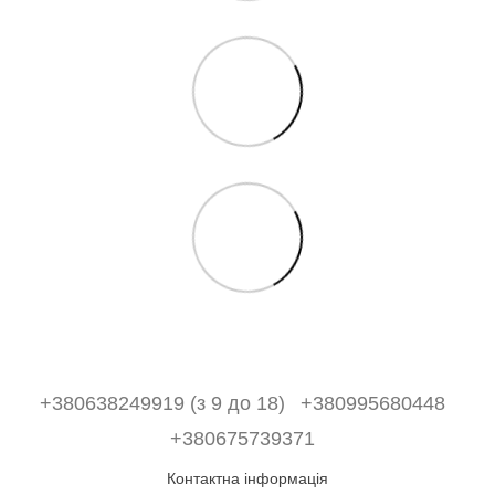
+380638249919 (з 9 до 18)
+380995680448
+380675739371
Контактна інформація