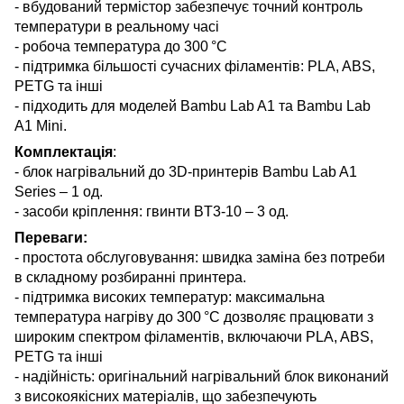
- вбудований термістор забезпечує точний контроль
температури в реальному часі
- робоча температура до 300 °C
- підтримка більшості сучасних філаментів: PLA, ABS,
PETG та інші
- підходить для моделей Bambu Lab A1 та Bambu Lab
A1 Mini.
Комплектація
:
- блок нагрівальний до 3D-принтерів Bambu Lab A1
Series – 1 од.
- засоби кріплення: гвинти BT3-10 – 3 од.
Переваги:
- простота обслуговування: швидка заміна без потреби
в складному розбиранні принтера.
- підтримка високих температур: максимальна
температура нагріву до 300 °C дозволяє працювати з
широким спектром філаментів, включаючи PLA, ABS,
PETG та інші
- надійність: оригінальний нагрівальний блок виконаний
з високоякісних матеріалів, що забезпечують