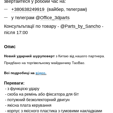
звертайтеся у робоий час на:
+380638249919
(вайбер, телеграм)
у телеграм @
Office_3dparts
Консультьтації по товару -
@Parts_by_Sancho
-
після 17:00
Опис
Новий ударний шуруповерт
з Китаю від нашого партнера.
Придбано на торгівельному майданчику ТаоBao.
Всі подробиці на
відео
.
Переваги:
- з функцією удару
- скоба на ремінь або фіксатора для біт
- потужний безколекторний двигун
- якісна плата керування
- корпус з якісного пластика з гумовими накладками