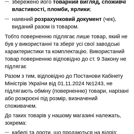
збережено його
товарний вигляд, споживчі
властивості, пломби, ярлики
;
наявний
розрахунковий документ
(чек),
виданий разом із товаром.
Тобто поверненню підлягає лише товар, який не
був у використанні та зберіг усі свої заводські
характеристики та комплектацію. Використаний
товар поверненню відповідно до ст. 9 Закону не
підлягає
Разом з тим, відповідно до Постанови Кабінету
Міністрів України від 01.11.2024 №1243, не
підлягають обміну (поверненню) товари, нарізані
або розкроєні під розмір, визначений
споживачем.
До таких товарів у нашому магазині належать,
зокрема:
кабелі та дроти, що продаються на відріз;