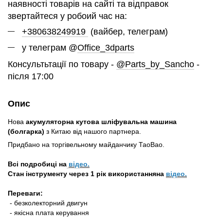
наявності товарів на сайті та відправок
звертайтеся у робоий час на:
+380638249919
(вайбер, телеграм)
у телеграм @
Office_3dparts
Консультьтації по товару -
@Parts_by_Sancho
-
після 17:00
Опис
Нова
акумуляторна кутова шліфувальна машина
(болгарка)
з Китаю від нашого партнера.
Придбано на торгівельному майданчику ТаоВао.
Всі подробиці на
відео
.
Стан інструменту через 1 рік використанняна
відео
.
Переваги:
- безколекторний двигун
- якісна плата керування