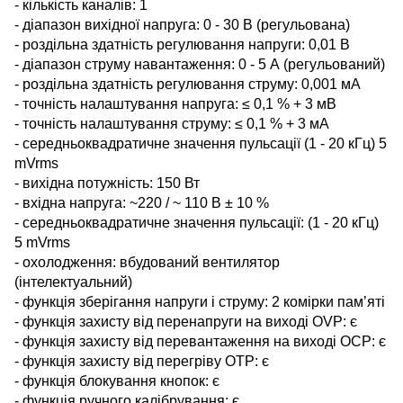
- кількість каналів: 1
- діапазон вихідної напруга: 0 - 30 В (регульована)
- роздільна здатність регулювання напруги: 0,01 В
- діапазон струму навантаження: 0 - 5 А (регульований)
- роздільна здатність регулювання струму: 0,001 мА
- точність налаштування напруга: ≤ 0,1 % + 3 мВ
- точність налаштування струму: ≤ 0,1 % + 3 мА
- середньоквадратичне значення пульсації (1 - 20 кГц) 5
mVrms
- вихідна потужність: 150 Вт
- вхідна напруга: ~220 / ~ 110 В ± 10 %
- середньоквадратичне значення пульсації: (1 - 20 кГц)
5 mVrms
- охолодження: вбудований вентилятор
(інтелектуальний)
- функція зберігання напруги і струму: 2 комірки пам’яті
- функція захисту від перенапруги на виході OVP: є
- функція захисту від перевантаження на виході OCP: є
- функція захисту від перегріву
O
T
P: є
- функція блокування кнопок: є
- функція ручного калібрування: є