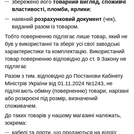
збережено його
товарний вигляд, споживчі
властивості, пломби, ярлики
;
наявний
розрахунковий документ
(чек),
виданий разом із товаром.
Тобто поверненню підлягає лише товар, який не
був у використанні та зберіг усі свої заводські
характеристики та комплектацію. Використаний
товар поверненню відповідно до ст. 9 Закону не
підлягає
Разом з тим, відповідно до Постанови Кабінету
Міністрів України від 01.11.2024 №1243, не
підлягають обміну (поверненню) товари, нарізані
або розкроєні під розмір, визначений
споживачем.
До таких товарів у нашому магазині належать,
зокрема:
кабелі та дроти, що продаються на відріз;