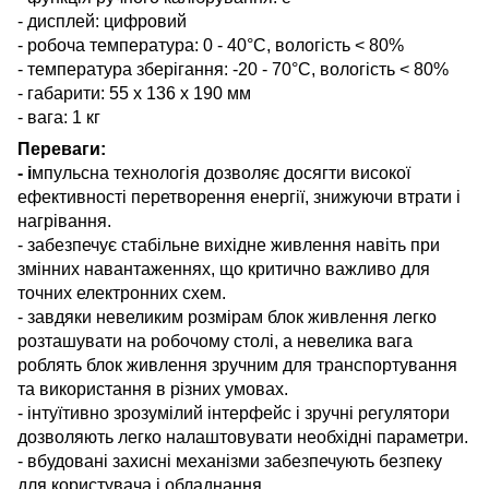
- дисплей: цифровий
- робоча температура: 0 - 40°С, вологість < 80%
- температура зберігання: -20 - 70°С, вологість < 80%
- габарити: 55 х 136 х 190 мм
- вага: 1 кг
Переваги:
- і
мпульсна технологія дозволяє досягти високої
ефективності перетворення енергії, знижуючи втрати і
нагрівання.
- забезпечує стабільне вихідне живлення навіть при
змінних навантаженнях, що критично важливо для
точних електронних схем.
- завдяки невеликим розмірам блок живлення легко
розташувати на робочому столі, а невелика вага
роблять блок живлення зручним для транспортування
та використання в різних умовах.
- інтуїтивно зрозумілий інтерфейс і зручні регулятори
дозволяють легко налаштовувати необхідні параметри.
- вбудовані захисні механізми забезпечують безпеку
для користувача і обладнання.