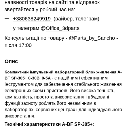
наявності товарів на сайті та відправок
звертайтеся у робоий час на:
+380638249919
(вайбер, телеграм)
у телеграм @
Office_3dparts
Консультьтації по товару -
@Parts_by_Sancho
-
після 17:00
Опис
Компактний імпульсний лабораторний блок живлення A-
- є надійним і ефективним
BF SP-305+ 0-30В, 0-5А
інструментом для забезпечення стабільного живлення
електронних схем і пристроїв. Його висока точність,
компактність, простота використання і вбудовані
функції захисту роблять його незамінним в
лабораторіях, сервісних центрах і для індивідуального
використання.
Технічні характеристики A-BF SP-305+: