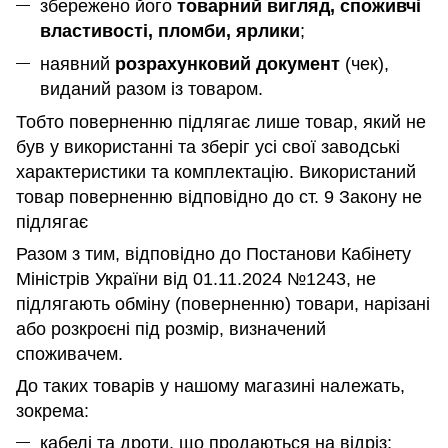
збережено його
товарний вигляд, споживчі
властивості, пломби, ярлики
;
наявний
розрахунковий документ
(чек),
виданий разом із товаром.
Тобто поверненню підлягає лише товар, який не
був у використанні та зберіг усі свої заводські
характеристики та комплектацію. Використаний
товар поверненню відповідно до ст. 9 Закону не
підлягає
Разом з тим, відповідно до Постанови Кабінету
Міністрів України від 01.11.2024 №1243, не
підлягають обміну (поверненню) товари, нарізані
або розкроєні під розмір, визначений
споживачем.
До таких товарів у нашому магазині належать,
зокрема:
кабелі та дроти, що продаються на відріз;