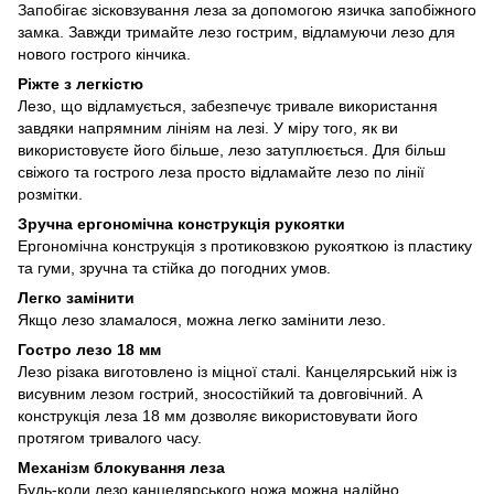
Запобігає зісковзування леза за допомогою язичка запобіжного
замка. Завжди тримайте лезо гострим, відламуючи лезо для
нового гострого кінчика.
Ріжте з легкістю
Лезо, що відламується, забезпечує тривале використання
завдяки напрямним лініям на лезі. У міру того, як ви
використовуєте його більше, лезо затуплюється. Для більш
свіжого та гострого леза просто відламайте лезо по лінії
розмітки.
Зручна ергономічна конструкція рукоятки
Ергономічна конструкція з протиковзкою рукояткою із пластику
та гуми, зручна та стійка до погодних умов.
Легко замінити
Якщо лезо зламалося, можна легко замінити лезо.
Гостро лезо 18 мм
Лезо різака виготовлено із міцної сталі. Канцелярський ніж із
висувним лезом гострий, зносостійкий та довговічний. А
конструкція леза 18 мм дозволяє використовувати його
протягом тривалого часу.
Механізм блокування леза
Будь-коли лезо канцелярського ножа можна надійно