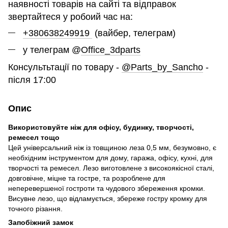
наявності товарів на сайті та відправок
звертайтеся у робоий час на:
+380638249919
(вайбер, телеграм)
у телеграм @
Office_3dparts
Консультьтації по товару -
@Parts_by_Sancho
-
після 17:00
Опис
Використовуйте ніж для офісу, будинку, творчості,
ремесел тощо
Цей універсальний ніж із товщиною леза 0,5 мм, безумовно, є
необхідним інструментом для дому, гаража, офісу, кухні, для
творчості та ремесел. Лезо виготовлене з високоякісної сталі,
довговічне, міцне та гостре, та розроблене для
неперевершеної гостроти та чудового збереження кромки.
Висувне лезо, що відламується, збереже гостру кромку для
точного різання.
Запобіжний замок