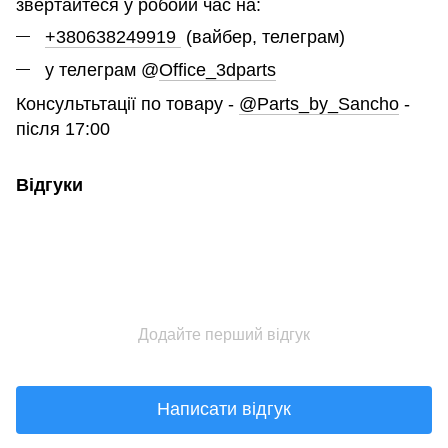
звертайтеся у робоий час на:
+380638249919
(вайбер, телеграм)
у телеграм @
Office_3dparts
Консультьтації по товару -
@Parts_by_Sancho
-
після 17:00
Відгуки
Додайте перший відгук
Написати відгук